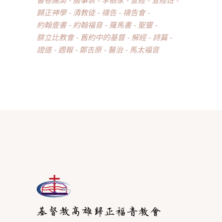
歸正神學
清教徒
禱告
禱告會
約翰壹書
約翰福音
羅馬書
聖靈
腓立比教會
舊約中的基督
解經
詩篇
證道
週報
鄭吉原
醫治
馬太福音