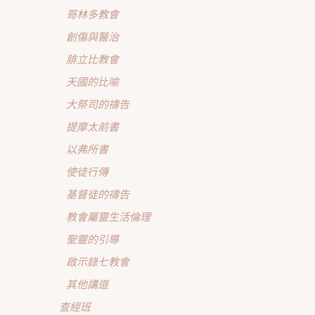
哥林多教會
創傷與醫治
腓立比教會
天國的比喻
大祭司的禱告
提摩太前書
以弗所書
使徒行傳
基督徒的禱告
教會屬靈生活倫理
聖靈的引導
啟示錄七教會
其他講道
查經班