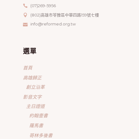
(07)269-5956
(802)高雄市苓雅區中華四路159號七樓
info@reformed.org.tw
選單
首頁
高雄歸正
創立沿革
影音文字
主日證道
約翰壹書
羅馬書
哥林多後書