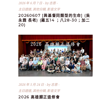
2026 年 6 月 7 日
by
志恩
主日證道
,
其他分類
,
影音文字
20260607 [與基督同類型的生命] (吳
永霖 長老) (羅五14 ；八28-30；加二
20)
2026 年 5 月 24 日
by
志恩
主日證道
,
其他分類
,
影音文字
2026 高雄歸正退修會