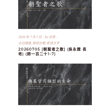
2026 年 7 月 5 日
by
志恩
主日證道
,
其他分類
,
影音文字
20260705 [朝聖者之歌] (吳永霖 長
老) (詩一百二十1-7)