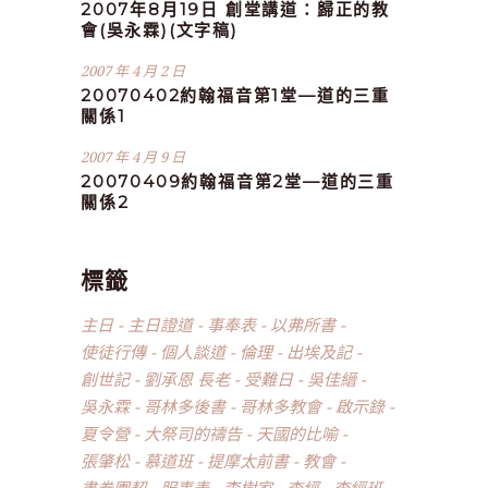
2007年8月19日 創堂講道：歸正的教
會(吳永霖)(文字稿)
2007 年 4 月 2 日
20070402約翰福音第1堂—道的三重
關係1
2007 年 4 月 9 日
20070409約翰福音第2堂—道的三重
關係2
標籤
主日
主日證道
事奉表
以弗所書
使徒行傳
個人談道
倫理
出埃及記
創世記
劉承恩 長老
受難日
吳佳縉
吳永霖
哥林多後書
哥林多教會
啟示錄
夏令營
大祭司的禱告
天國的比喻
張肇松
慕道班
提摩太前書
教會
書卷團契
服事表
李樹家
查經
查經班