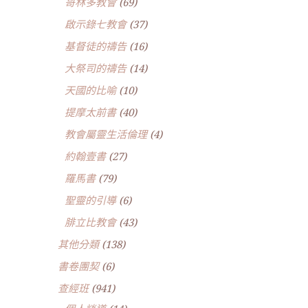
哥林多教會
(69)
啟示錄七教會
(37)
基督徒的禱告
(16)
大祭司的禱告
(14)
天國的比喻
(10)
提摩太前書
(40)
教會屬靈生活倫理
(4)
約翰壹書
(27)
羅馬書
(79)
聖靈的引導
(6)
腓立比教會
(43)
其他分類
(138)
書卷團契
(6)
查經班
(941)