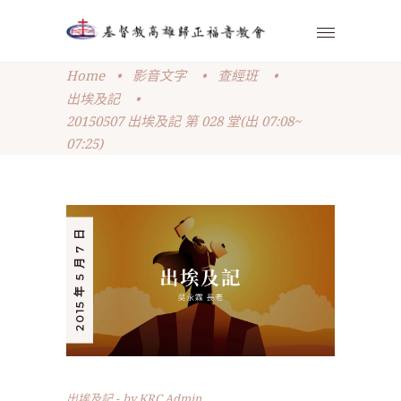
Home
•
影音文字
•
查經班
•
出埃及記
•
20150507 出埃及記 第 028 堂(出 07:08~
07:25)
2015 年 5 月 7 日
出埃及記
by
KRC Admin