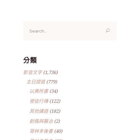
Search
for:
分類
影音文字
(1,736)
主日證道
(779)
以弗所書
(34)
使徒行傳
(122)
其他講道
(182)
創傷與醫治
(2)
哥林多後書
(40)