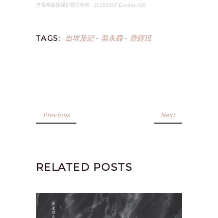
基督教高雄歸正福音教會
·
20150507 Exodus 028
出埃及記
吳永霖
查經班
TAGS:
-
-
Previous
Next
RELATED POSTS