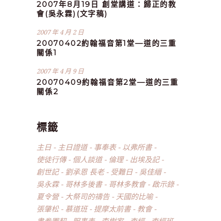
2007年8月19日 創堂講道：歸正的教
會(吳永霖)(文字稿)
2007 年 4 月 2 日
20070402約翰福音第1堂—道的三重
關係1
2007 年 4 月 9 日
20070409約翰福音第2堂—道的三重
關係2
標籤
主日
主日證道
事奉表
以弗所書
使徒行傳
個人談道
倫理
出埃及記
創世記
劉承恩 長老
受難日
吳佳縉
吳永霖
哥林多後書
哥林多教會
啟示錄
夏令營
大祭司的禱告
天國的比喻
張肇松
慕道班
提摩太前書
教會
書卷團契
服事表
李樹家
查經
查經班