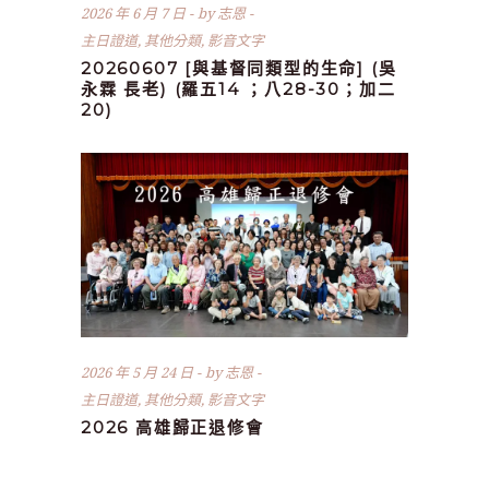
2026 年 6 月 7 日
by
志恩
主日證道
,
其他分類
,
影音文字
20260607 [與基督同類型的生命] (吳
永霖 長老) (羅五14 ；八28-30；加二
20)
2026 年 5 月 24 日
by
志恩
主日證道
,
其他分類
,
影音文字
2026 高雄歸正退修會