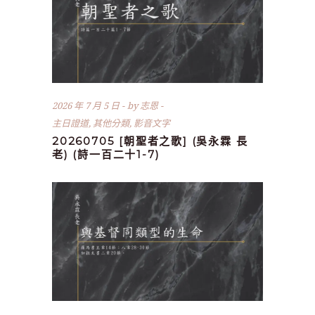
2026 年 7 月 5 日
by
志恩
主日證道
,
其他分類
,
影音文字
20260705 [朝聖者之歌] (吳永霖 長
老) (詩一百二十1-7)