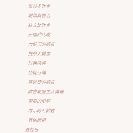
哥林多教會
創傷與醫治
腓立比教會
天國的比喻
大祭司的禱告
提摩太前書
以弗所書
使徒行傳
基督徒的禱告
教會屬靈生活倫理
聖靈的引導
啟示錄七教會
其他講道
查經班