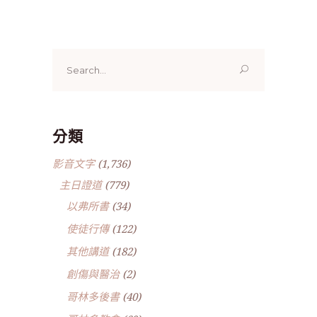
Search
for:
分類
影音文字
(1,736)
主日證道
(779)
以弗所書
(34)
使徒行傳
(122)
其他講道
(182)
創傷與醫治
(2)
哥林多後書
(40)