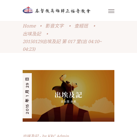
Home
•
影音文字
•
查經班
•
出埃及記
•
20150129出埃及記 第 017 堂(出 04:10~
04:23)
2015 年 1 月 29 日
出埃及記
by
KRC Admin