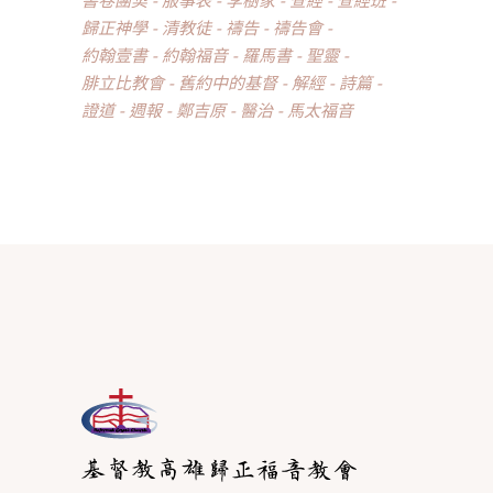
歸正神學
清教徒
禱告
禱告會
約翰壹書
約翰福音
羅馬書
聖靈
腓立比教會
舊約中的基督
解經
詩篇
證道
週報
鄭吉原
醫治
馬太福音