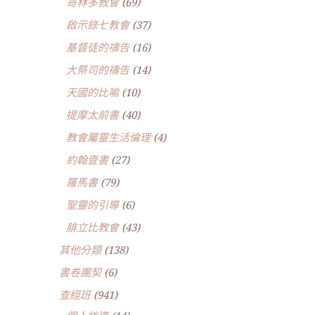
哥林多教會
(69)
啟示錄七教會
(37)
基督徒的禱告
(16)
大祭司的禱告
(14)
天國的比喻
(10)
提摩太前書
(40)
教會屬靈生活倫理
(4)
約翰壹書
(27)
羅馬書
(79)
聖靈的引導
(6)
腓立比教會
(43)
其他分類
(138)
書卷團契
(6)
查經班
(941)