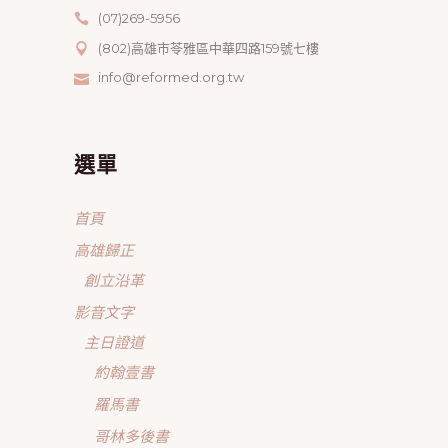
(07)269-5956
(802)高雄市苓雅區中華四路159號七樓
info@reformed.org.tw
選單
首頁
高雄歸正
創立沿革
影音文字
主日證道
約翰壹書
羅馬書
哥林多後書