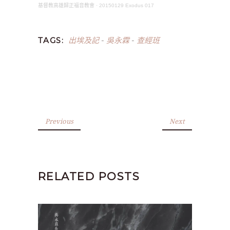
基督教高雄歸正福音教會
·
20150129 Exodus 017
出埃及記
吳永霖
查經班
TAGS:
-
-
Previous
Next
RELATED POSTS