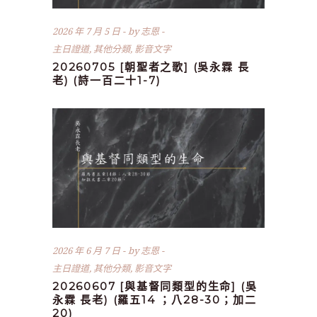
2026 年 7 月 5 日
by
志恩
主日證道
,
其他分類
,
影音文字
20260705 [朝聖者之歌] (吳永霖 長
老) (詩一百二十1-7)
2026 年 6 月 7 日
by
志恩
主日證道
,
其他分類
,
影音文字
20260607 [與基督同類型的生命] (吳
永霖 長老) (羅五14 ；八28-30；加二
20)