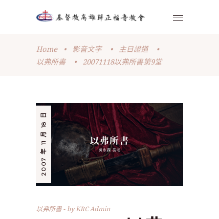
Home
•
影音文字
•
主日證道
•
以弗所書
•
20071118以弗所書第9堂
2007 年 11 月 18 日
以弗所書
by
KRC Admin