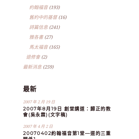
約翰福音
(193)
舊約中的基督
(16)
詩篇信息
(241)
雅各書
(27)
馬太福音
(165)
退修會
(2)
最新消息
(259)
最新
2007 年 2 月 19 日
2007年8月19日 創堂講道：歸正的教
會(吳永霖)(文字稿)
2007 年 4 月 2 日
20070402約翰福音第1堂—道的三重