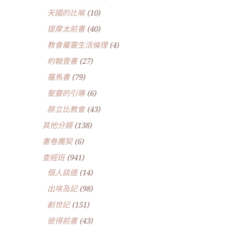
天國的比喻
(10)
提摩太前書
(40)
教會屬靈生活倫理
(4)
約翰壹書
(27)
羅馬書
(79)
聖靈的引導
(6)
腓立比教會
(43)
其他分類
(138)
書卷團契
(6)
查經班
(941)
個人談道
(14)
出埃及記
(98)
創世記
(151)
彼得前書
(43)