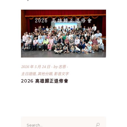
2026 年 5 月 24 日
by
志恩
主日證道
,
其他分類
,
影音文字
2026 高雄歸正退修會
Search
for: