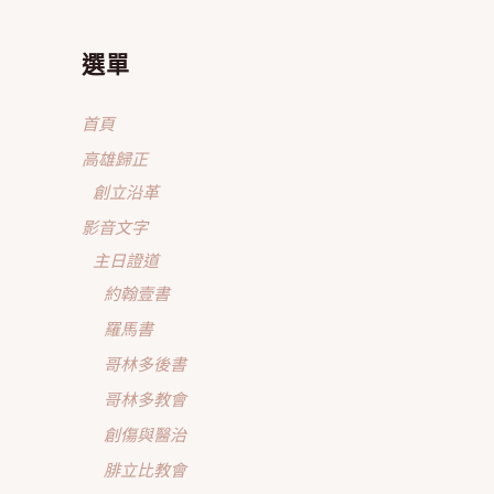
選單
首頁
高雄歸正
創立沿革
影音文字
主日證道
約翰壹書
羅馬書
哥林多後書
哥林多教會
創傷與醫治
腓立比教會