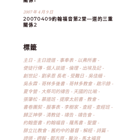
關係1
2007 年 4 月 9 日
20070409約翰福音第2堂—道的三重
關係2
標籤
主日
主日證道
事奉表
以弗所書
使徒行傳
個人談道
倫理
出埃及記
創世記
劉承恩 長老
受難日
吳佳縉
吳永霖
哥林多後書
哥林多教會
啟示錄
夏令營
大祭司的禱告
天國的比喻
張肇松
慕道班
提摩太前書
教會
書卷團契
服事表
李樹家
查經
查經班
歸正神學
清教徒
禱告
禱告會
約翰壹書
約翰福音
羅馬書
聖靈
腓立比教會
舊約中的基督
解經
詩篇
證道
週報
鄭吉原
醫治
馬太福音