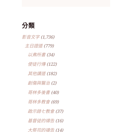
分類
影音文字
(1,736)
主日證道
(779)
以弗所書
(34)
使徒行傳
(122)
其他講道
(182)
創傷與醫治
(2)
哥林多後書
(40)
哥林多教會
(69)
啟示錄七教會
(37)
基督徒的禱告
(16)
大祭司的禱告
(14)