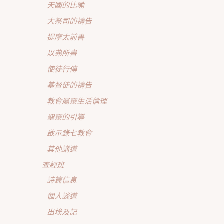
天國的比喻
大祭司的禱告
提摩太前書
以弗所書
使徒行傳
基督徒的禱告
教會屬靈生活倫理
聖靈的引導
啟示錄七教會
其他講道
查經班
詩篇信息
個人談道
出埃及記