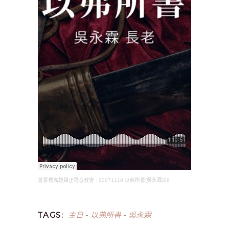
基督教高雄歸正福音教會
·
20071118 以弗所書(吳永霖)09
主日
以弗所書
吳永霖
TAGS:
-
-