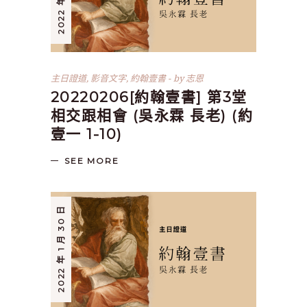
主日證道
,
影音文字
,
約翰壹書
by
志恩
20220206[約翰壹書] 第3堂
相交跟相會 (吳永霖 長老) (約
壹一 1-10)
SEE MORE
2022 年 1 月 30 日