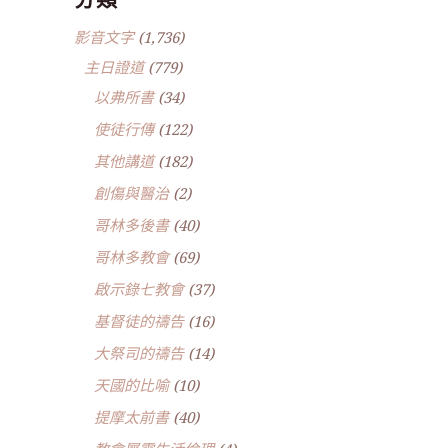
影音文字
(1,736)
主日證道
(779)
以弗所書
(34)
使徒行傳
(122)
其他講道
(182)
創傷與醫治
(2)
哥林多後書
(40)
哥林多教會
(69)
啟示錄七教會
(37)
基督徒的禱告
(16)
大祭司的禱告
(14)
天國的比喻
(10)
提摩太前書
(40)