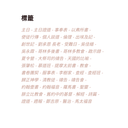
標籤
主日
主日證道
事奉表
以弗所書
使徒行傳
個人談道
倫理
出埃及記
創世記
劉承恩 長老
受難日
吳佳縉
吳永霖
哥林多後書
哥林多教會
啟示錄
夏令營
大祭司的禱告
天國的比喻
張肇松
慕道班
提摩太前書
教會
書卷團契
服事表
李樹家
查經
查經班
歸正神學
清教徒
禱告
禱告會
約翰壹書
約翰福音
羅馬書
聖靈
腓立比教會
舊約中的基督
解經
詩篇
證道
週報
鄭吉原
醫治
馬太福音