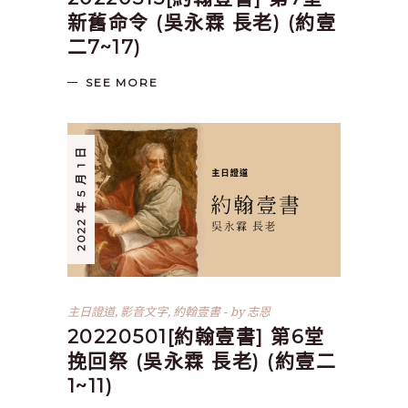
新舊命令 (吳永霖 長老) (約壹
二7~17)
SEE MORE
2022 年 5 月 1 日
主日證道
,
影音文字
,
約翰壹書
by
志恩
20220501[約翰壹書] 第6堂
挽回祭 (吳永霖 長老) (約壹二
1~11)