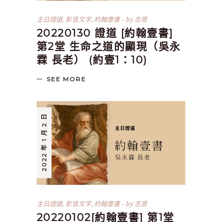
主日證道
,
影音文字
,
約翰壹書
by
志恩
20220130 證道 [約翰壹書]
第2堂 生命之道的顯現（吳永
霖 長老） (約壹1：10)
SEE MORE
2022 年 1 月 2 日
主日證道
,
影音文字
,
約翰壹書
by
志恩
20220102[約翰壹書] 第1堂