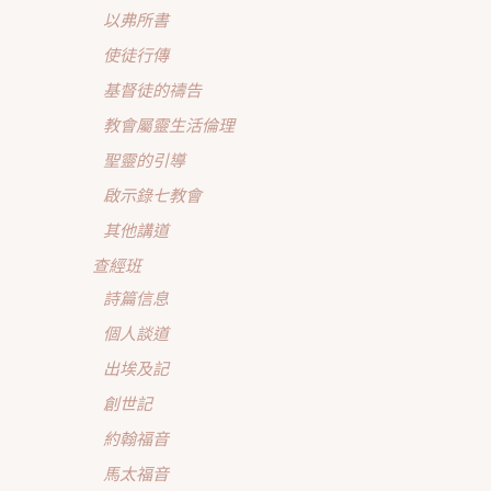
以弗所書
使徒行傳
基督徒的禱告
教會屬靈生活倫理
聖靈的引導
啟示錄七教會
其他講道
查經班
詩篇信息
個人談道
出埃及記
創世記
約翰福音
馬太福音