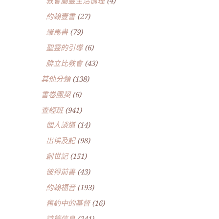
教會屬靈生活倫理
(4)
約翰壹書
(27)
羅馬書
(79)
聖靈的引導
(6)
腓立比教會
(43)
其他分類
(138)
書卷團契
(6)
查經班
(941)
個人談道
(14)
出埃及記
(98)
創世記
(151)
彼得前書
(43)
約翰福音
(193)
舊約中的基督
(16)
詩篇信息
(241)