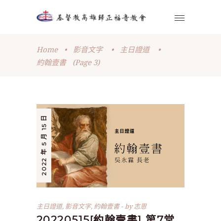
Home
•
影音文字
•
主日證道
•
約翰壹書
(Page 3)
2022 年 5 月 15 日
主日證道
,
影音文字
,
約翰壹書
by
志恩
20220515[約翰壹書] 第7堂