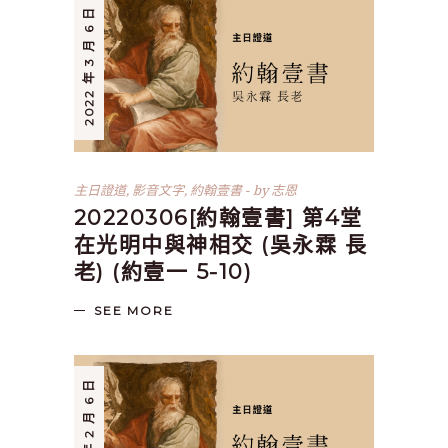
2022 年 3 月 6 日
主日證道
,
影音文字
,
約翰壹書
by
志恩
20220306[約翰壹書] 第4堂
在光明中與神相交 (吳永霖 長
老) (約壹一 5-10)
SEE MORE
2022 年 2 月 6 日