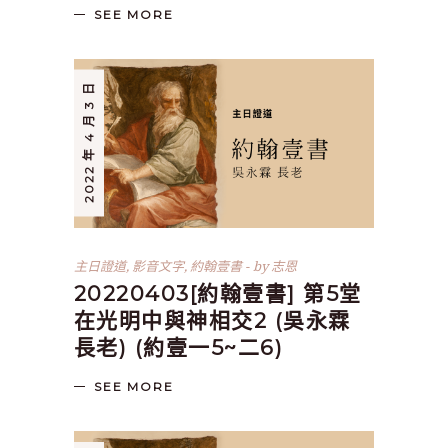
SEE MORE
2022 年 4 月 3 日
主日證道
,
影音文字
,
約翰壹書
by
志恩
20220403[約翰壹書] 第5堂
在光明中與神相交2 (吳永霖
長老) (約壹一5~二6)
SEE MORE