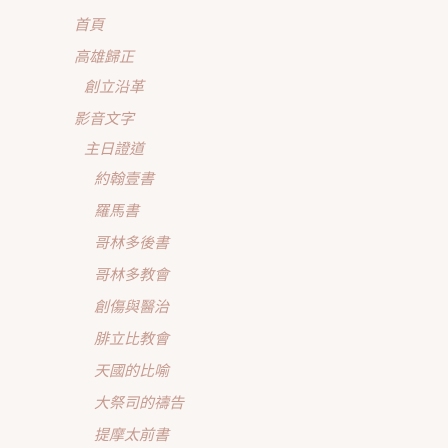
首頁
高雄歸正
創立沿革
影音文字
主日證道
約翰壹書
羅馬書
哥林多後書
哥林多教會
創傷與醫治
腓立比教會
天國的比喻
大祭司的禱告
提摩太前書