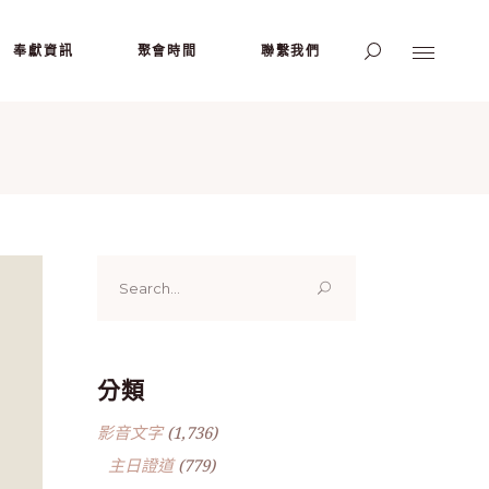
奉獻資訊
聚會時間
聯繫我們
Search
for:
分類
影音文字
(1,736)
主日證道
(779)