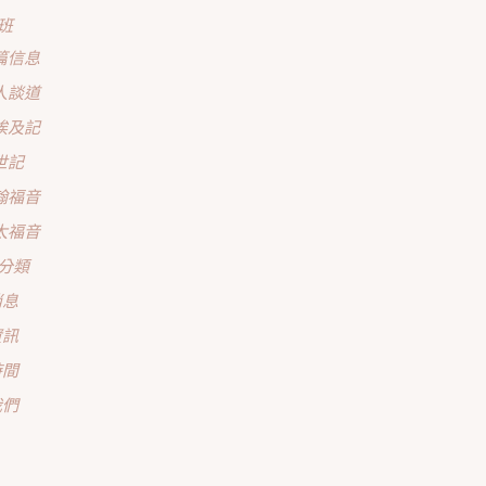
班
篇信息
人談道
埃及記
世記
翰福音
太福音
分類
消息
資訊
時間
我們