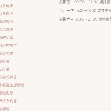
星期五 – 09:30 ~ 12:00 姐妹
林多後書
每月一次 14:00~16:00 書卷團
林多教會
星期六 – 19:30 ~ 21:00 聖樂團
傷與醫治
立比教會
國的比喻
祭司的禱告
摩太前書
弗所書
徒行傳
督徒的禱告
會屬靈生活倫理
靈的引導
示錄七教會
他講道