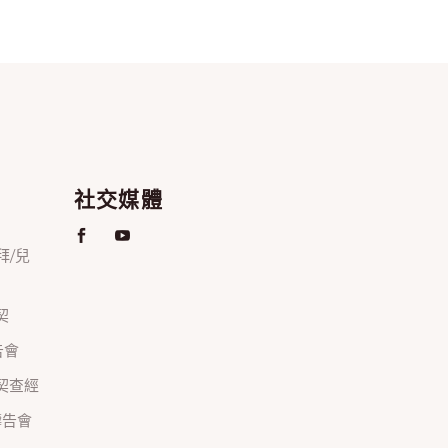
社交媒體
禮拜/兒
契
禱告會
正團契查經
間禱告會