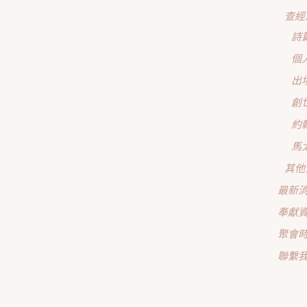
查經
詩
個
出
創
約
馬
其他
最新
奉獻
聚會
聯繫