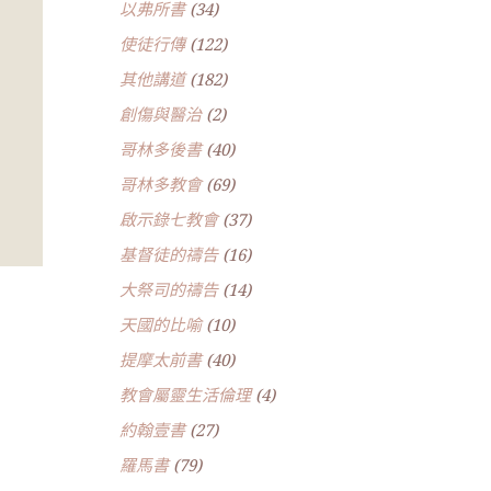
以弗所書
(34)
使徒行傳
(122)
其他講道
(182)
創傷與醫治
(2)
哥林多後書
(40)
哥林多教會
(69)
啟示錄七教會
(37)
基督徒的禱告
(16)
大祭司的禱告
(14)
天國的比喻
(10)
提摩太前書
(40)
教會屬靈生活倫理
(4)
約翰壹書
(27)
羅馬書
(79)