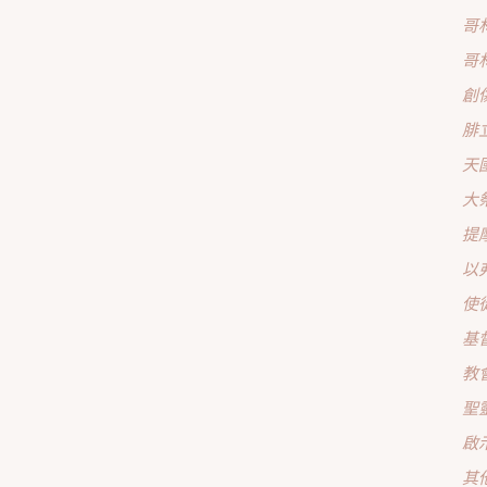
哥
哥
創
腓
天
大
提
以
使
基
教
聖
啟
其