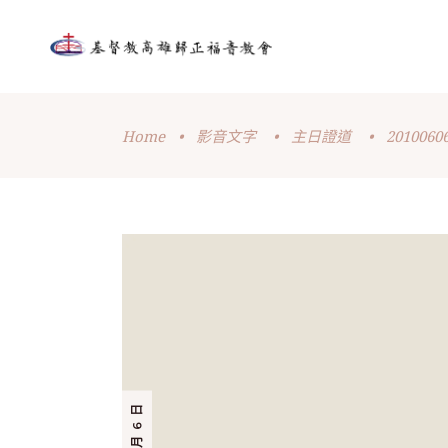
Home
•
影音文字
•
主日證道
•
201006