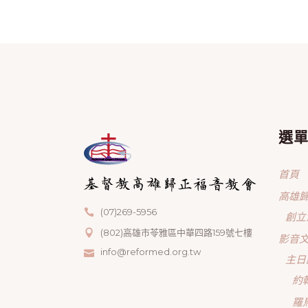
選
首頁
高雄
(07)269-5956
創立
(802)高雄市苓雅區中華四路159號七樓
影音
info@reformed.org.tw
主日
約
羅