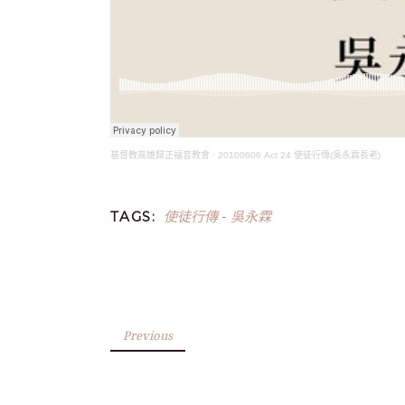
基督教高雄歸正福音教會
·
20100606 Act 24 使徒行傳(吳永霖長老)
使徒行傳
吳永霖
TAGS:
-
Previous