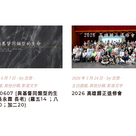
 6 月 7 日
by
志恩
2026 年 5 月 24 日
by
志恩
道
,
其他分類
,
影音文字
主日證道
,
其他分類
,
影音文字
60607 [與基督同類型的生
2026 高雄歸正退修會
(吳永霖 長老) (羅五14 ；八
30；加二20)