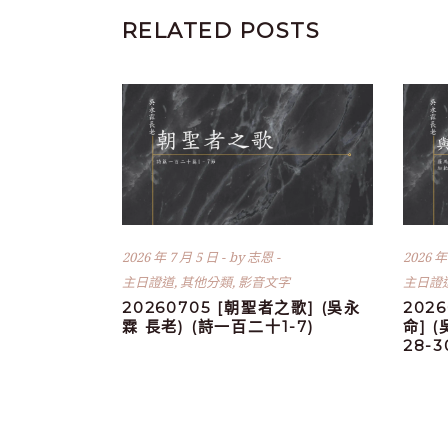
RELATED POSTS
2026 年 7 月 5 日
by
志恩
2026 年
主日證道
,
其他分類
,
影音文字
主日證
20260705 [朝聖者之歌] (吳永
202
霖 長老) (詩一百二十1-7)
命] 
28-