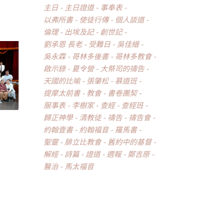
主日
主日證道
事奉表
以弗所書
使徒行傳
個人談道
倫理
出埃及記
創世記
劉承恩 長老
受難日
吳佳縉
吳永霖
哥林多後書
哥林多教會
啟示錄
夏令營
大祭司的禱告
天國的比喻
張肇松
慕道班
提摩太前書
教會
書卷團契
服事表
李樹家
查經
查經班
歸正神學
清教徒
禱告
禱告會
約翰壹書
約翰福音
羅馬書
聖靈
腓立比教會
舊約中的基督
解經
詩篇
證道
週報
鄭吉原
醫治
馬太福音