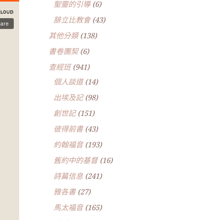
聖靈的引導
(6)
腓立比教會
(43)
其他分類
(138)
書卷團契
(6)
查經班
(941)
個人談道
(14)
出埃及記
(98)
創世記
(151)
彼得前書
(43)
約翰福音
(193)
舊約中的基督
(16)
詩篇信息
(241)
雅各書
(27)
馬太福音
(165)