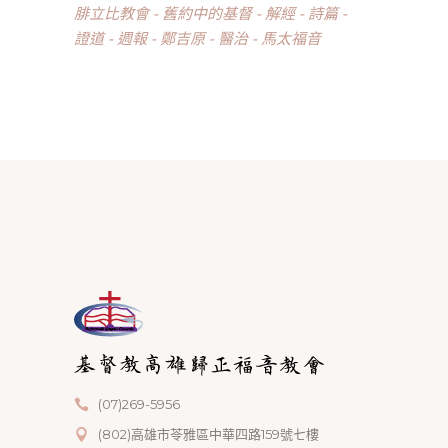
腓立比教會
舊約中的基督
解經
詩篇
證道
週報
鄭吉原
醫治
馬太福音
(07)269-5956
(802)高雄市苓雅區中華四路159號七樓