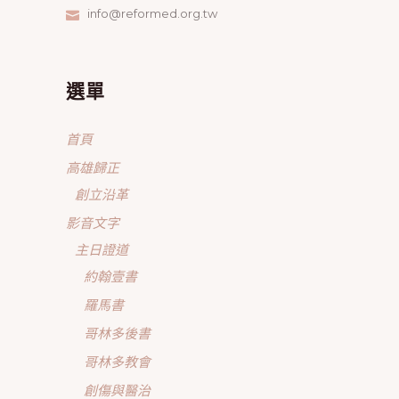
info@reformed.org.tw
選單
首頁
高雄歸正
創立沿革
影音文字
主日證道
約翰壹書
羅馬書
哥林多後書
哥林多教會
創傷與醫治