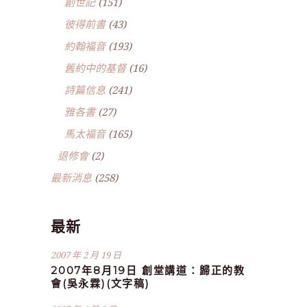
創世記
(151)
彼得前書
(43)
約翰福音
(193)
舊約中的基督
(16)
詩篇信息
(241)
雅各書
(27)
馬太福音
(165)
退修會
(2)
最新消息
(258)
最新
2007 年 2 月 19 日
2007年8月19日 創堂講道：歸正的教
會(吳永霖)(文字稿)