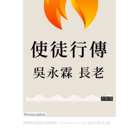
基督教高雄歸正福音教會
·
20131208 Act 107 使徒行傳(吳永霖長老)