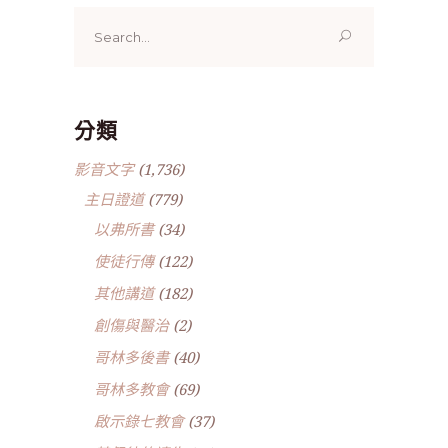
Search
for:
分類
影音文字
(1,736)
主日證道
(779)
以弗所書
(34)
使徒行傳
(122)
其他講道
(182)
創傷與醫治
(2)
哥林多後書
(40)
哥林多教會
(69)
啟示錄七教會
(37)