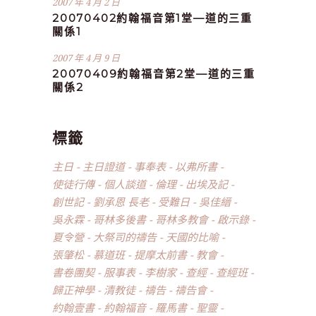
2007 年 4 月 2 日
20070402約翰福音第1堂—道的三重
關係1
2007 年 4 月 9 日
20070409約翰福音第2堂—道的三重
關係2
標籤
主日
主日證道
事奉表
以弗所書
使徒行傳
個人談道
倫理
出埃及記
創世記
劉承恩 長老
受難日
吳佳縉
吳永霖
哥林多後書
哥林多教會
啟示錄
夏令營
大祭司的禱告
天國的比喻
張肇松
慕道班
提摩太前書
教會
書卷團契
服事表
李樹家
查經
查經班
歸正神學
清教徒
禱告
禱告會
約翰壹書
約翰福音
羅馬書
聖靈