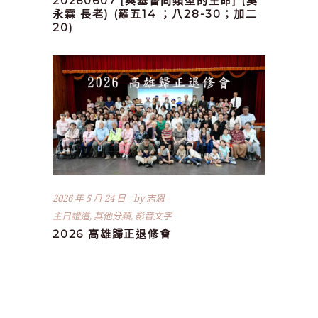
20260607 [與基督同類型的生命] (吳
永霖 長老) (羅五14 ；八28-30；加二
20)
2026 年 5 月 24 日
by
志恩
主日證道
,
其他分類
,
影音文字
2026 高雄歸正退修會