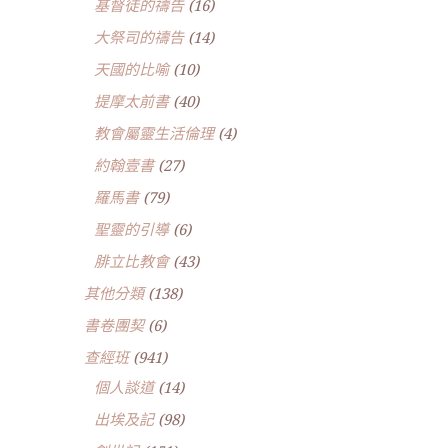
基督徒的禱告
(16)
大祭司的禱告
(14)
天國的比喻
(10)
提摩太前書
(40)
教會屬靈生活倫理
(4)
約翰壹書
(27)
羅馬書
(79)
聖靈的引導
(6)
腓立比教會
(43)
其他分類
(138)
書卷團契
(6)
查經班
(941)
個人談道
(14)
出埃及記
(98)