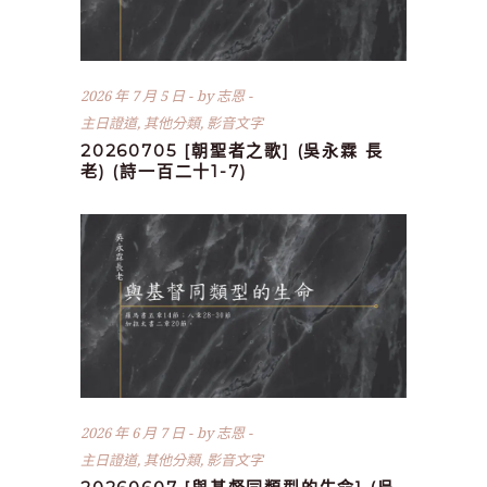
2026 年 7 月 5 日
by
志恩
主日證道
,
其他分類
,
影音文字
20260705 [朝聖者之歌] (吳永霖 長
老) (詩一百二十1-7)
2026 年 6 月 7 日
by
志恩
主日證道
,
其他分類
,
影音文字