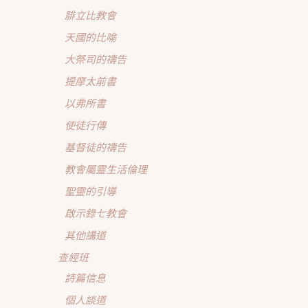
腓立比教會
天國的比喻
大祭司的禱告
提摩太前書
以弗所書
使徒行傳
基督徒的禱告
教會屬靈生活倫理
聖靈的引導
啟示錄七教會
其他講道
查經班
詩篇信息
個人談道