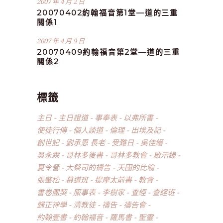
2007 年 4 月 2 日
20070402約翰福音第1堂—道的三重
關係1
2007 年 4 月 9 日
20070409約翰福音第2堂—道的三重
關係2
標籤
主日
主日證道
事奉表
以弗所書
使徒行傳
個人談道
倫理
出埃及記
創世記
劉承恩 長老
受難日
吳佳縉
吳永霖
哥林多後書
哥林多教會
啟示錄
夏令營
大祭司的禱告
天國的比喻
張肇松
慕道班
提摩太前書
教會
書卷團契
服事表
李樹家
查經
查經班
歸正神學
清教徒
禱告
禱告會
約翰壹書
約翰福音
羅馬書
聖靈