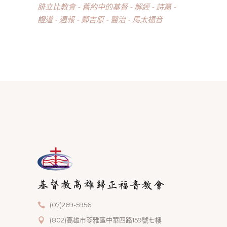
腓立比教會
舊約中的基督
解經
詩篇
證道
週報
鄭吉原
醫治
馬太福音
(07)269-5956
(802)高雄市苓雅區中華四路159號七樓