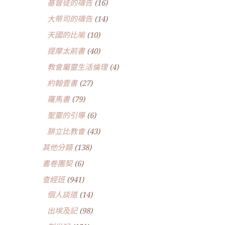
基督徒的禱告
(16)
大祭司的禱告
(14)
天國的比喻
(10)
提摩太前書
(40)
教會屬靈生活倫理
(4)
約翰壹書
(27)
羅馬書
(79)
聖靈的引導
(6)
腓立比教會
(43)
其他分類
(138)
書卷團契
(6)
查經班
(941)
個人談道
(14)
出埃及記
(98)