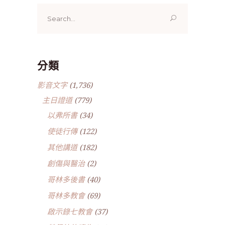
Search
for:
分類
影音文字
(1,736)
主日證道
(779)
以弗所書
(34)
使徒行傳
(122)
其他講道
(182)
創傷與醫治
(2)
哥林多後書
(40)
哥林多教會
(69)
啟示錄七教會
(37)