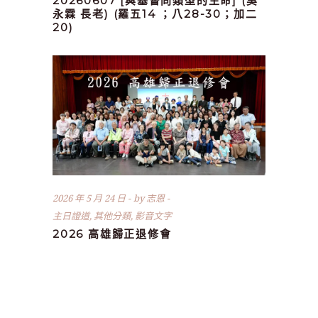
20260607 [與基督同類型的生命] (吳
永霖 長老) (羅五14 ；八28-30；加二
20)
2026 年 5 月 24 日
by
志恩
主日證道
,
其他分類
,
影音文字
2026 高雄歸正退修會