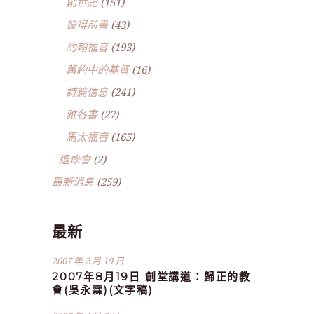
創世記
(151)
彼得前書
(43)
約翰福音
(193)
舊約中的基督
(16)
詩篇信息
(241)
雅各書
(27)
馬太福音
(165)
退修會
(2)
最新消息
(259)
最新
2007 年 2 月 19 日
2007年8月19日 創堂講道：歸正的教
會(吳永霖)(文字稿)