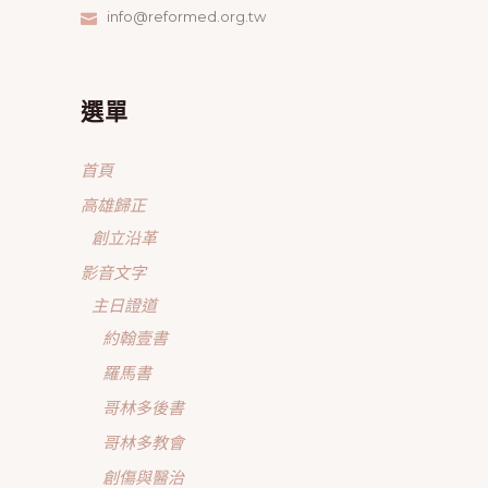
info@reformed.org.tw
選單
首頁
高雄歸正
創立沿革
影音文字
主日證道
約翰壹書
羅馬書
哥林多後書
哥林多教會
創傷與醫治