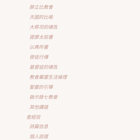
腓立比教會
天國的比喻
大祭司的禱告
提摩太前書
以弗所書
使徒行傳
基督徒的禱告
教會屬靈生活倫理
聖靈的引導
啟示錄七教會
其他講道
查經班
詩篇信息
個人談道