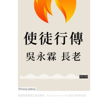
基督教高雄歸正福音教會
·
20131124 Act 106 使徒行傳(吳永霖長老)