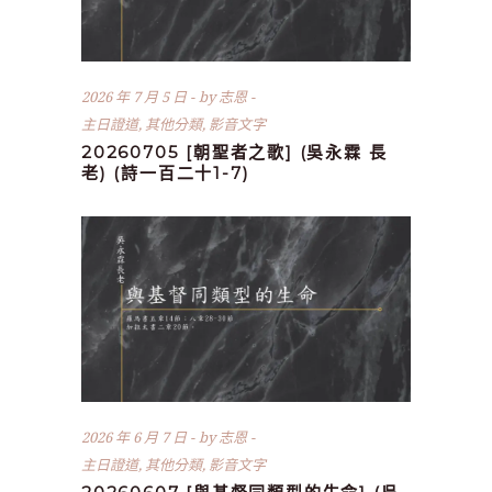
2026 年 7 月 5 日
by
志恩
主日證道
,
其他分類
,
影音文字
20260705 [朝聖者之歌] (吳永霖 長
老) (詩一百二十1-7)
2026 年 6 月 7 日
by
志恩
主日證道
,
其他分類
,
影音文字