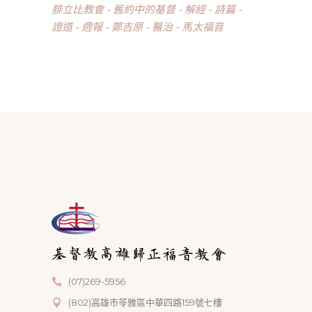
腓立比教會
舊約中的基督
解經
詩篇
證道
週報
鄭吉原
醫治
馬太福音
(07)269-5956
(802)高雄市苓雅區中華四路159號七樓