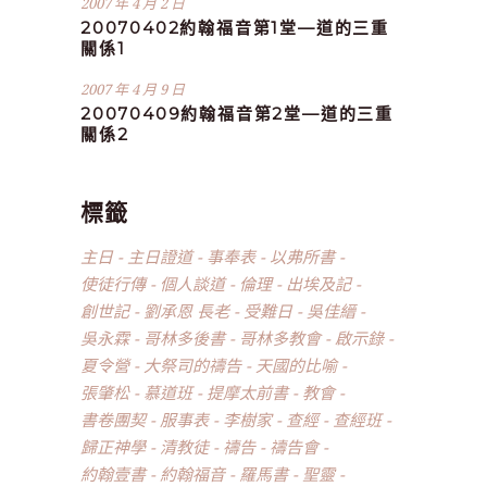
2007 年 4 月 2 日
20070402約翰福音第1堂—道的三重
關係1
2007 年 4 月 9 日
20070409約翰福音第2堂—道的三重
關係2
標籤
主日
主日證道
事奉表
以弗所書
使徒行傳
個人談道
倫理
出埃及記
創世記
劉承恩 長老
受難日
吳佳縉
吳永霖
哥林多後書
哥林多教會
啟示錄
夏令營
大祭司的禱告
天國的比喻
張肇松
慕道班
提摩太前書
教會
書卷團契
服事表
李樹家
查經
查經班
歸正神學
清教徒
禱告
禱告會
約翰壹書
約翰福音
羅馬書
聖靈