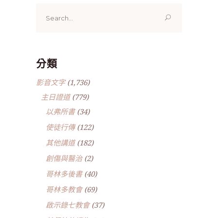
Search
for:
分類
影音文字
(1,736)
主日證道
(779)
以弗所書
(34)
使徒行傳
(122)
其他講道
(182)
創傷與醫治
(2)
哥林多後書
(40)
哥林多教會
(69)
啟示錄七教會
(37)