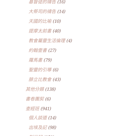
基督徒的禱告
(16)
大祭司的禱告
(14)
天國的比喻
(10)
提摩太前書
(40)
教會屬靈生活倫理
(4)
約翰壹書
(27)
羅馬書
(79)
聖靈的引導
(6)
腓立比教會
(43)
其他分類
(138)
書卷團契
(6)
查經班
(941)
個人談道
(14)
出埃及記
(98)