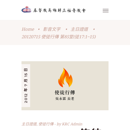
Home
•
影音文字
•
主日證道
•
20120715 使徒行傳 第85堂(徒17:1~15)
2012 年 7 月 15 日
主日證道
,
使徒行傳
by
KRC Admin