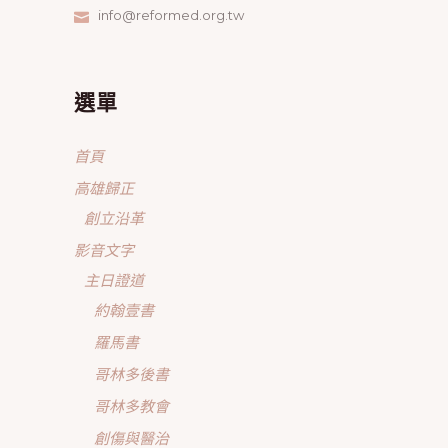
info@reformed.org.tw
選單
首頁
高雄歸正
創立沿革
影音文字
主日證道
約翰壹書
羅馬書
哥林多後書
哥林多教會
創傷與醫治