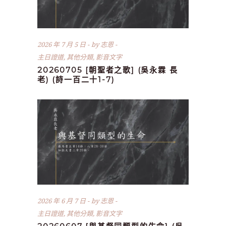
2026 年 7 月 5 日
by
志恩
主日證道
,
其他分類
,
影音文字
20260705 [朝聖者之歌] (吳永霖 長
老) (詩一百二十1-7)
2026 年 6 月 7 日
by
志恩
主日證道
,
其他分類
,
影音文字