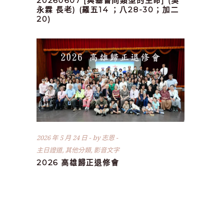
20260607 [與基督同類型的生命] (吳
永霖 長老) (羅五14 ；八28-30；加二
20)
2026 年 5 月 24 日
by
志恩
主日證道
,
其他分類
,
影音文字
2026 高雄歸正退修會