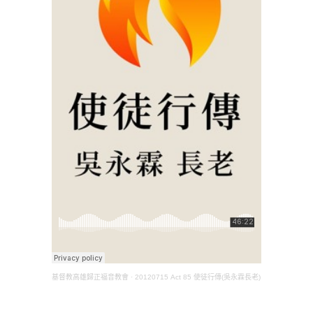
基督教高雄歸正福音教會
·
20120715 Act 85 使徒行傳(吳永霖長老)