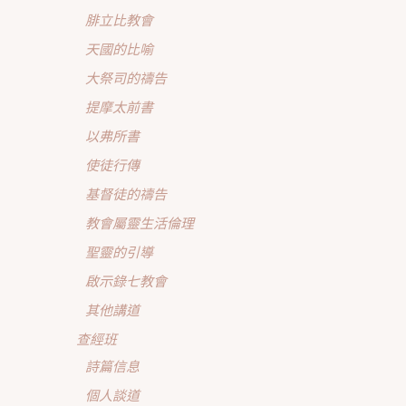
腓立比教會
天國的比喻
大祭司的禱告
提摩太前書
以弗所書
使徒行傳
基督徒的禱告
教會屬靈生活倫理
聖靈的引導
啟示錄七教會
其他講道
查經班
詩篇信息
個人談道