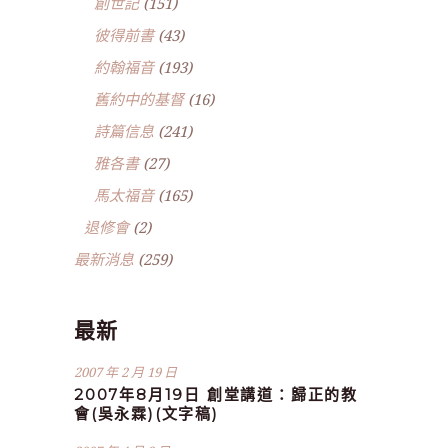
創世記
(151)
彼得前書
(43)
約翰福音
(193)
舊約中的基督
(16)
詩篇信息
(241)
雅各書
(27)
馬太福音
(165)
退修會
(2)
最新消息
(259)
最新
2007 年 2 月 19 日
2007年8月19日 創堂講道：歸正的教
會(吳永霖)(文字稿)