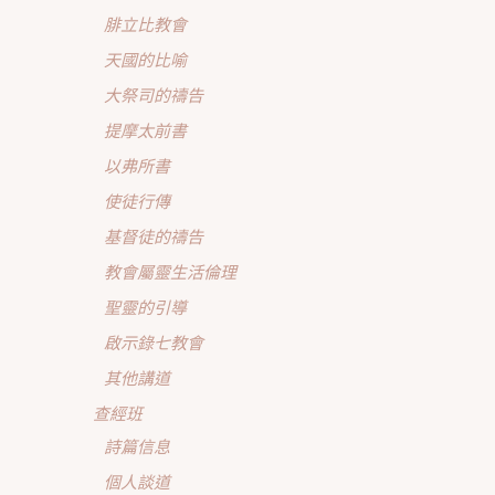
腓立比教會
天國的比喻
大祭司的禱告
提摩太前書
以弗所書
使徒行傳
基督徒的禱告
教會屬靈生活倫理
聖靈的引導
啟示錄七教會
其他講道
查經班
詩篇信息
個人談道