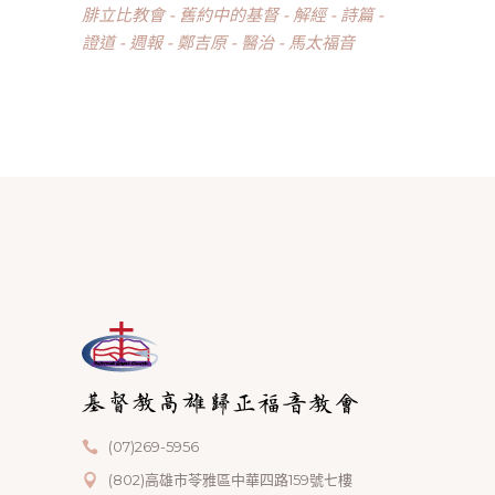
腓立比教會
舊約中的基督
解經
詩篇
證道
週報
鄭吉原
醫治
馬太福音
(07)269-5956
(802)高雄市苓雅區中華四路159號七樓