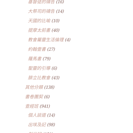
基督徒的禱告
(16)
大祭司的禱告
(14)
天國的比喻
(10)
提摩太前書
(40)
教會屬靈生活倫理
(4)
約翰壹書
(27)
羅馬書
(79)
聖靈的引導
(6)
腓立比教會
(43)
其他分類
(138)
書卷團契
(6)
查經班
(941)
個人談道
(14)
出埃及記
(98)