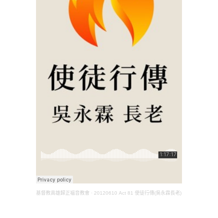
基督教高雄歸正福音教會
·
20120610 Act 81 使徒行傳(吳永霖長老)