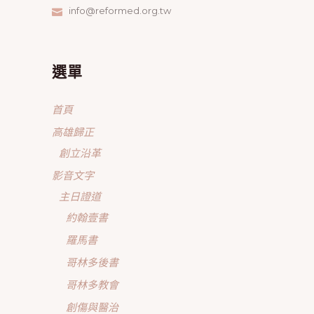
info@reformed.org.tw
選單
首頁
高雄歸正
創立沿革
影音文字
主日證道
約翰壹書
羅馬書
哥林多後書
哥林多教會
創傷與醫治