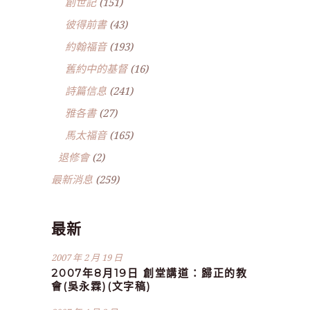
創世記
(151)
彼得前書
(43)
約翰福音
(193)
舊約中的基督
(16)
詩篇信息
(241)
雅各書
(27)
馬太福音
(165)
退修會
(2)
最新消息
(259)
最新
2007 年 2 月 19 日
2007年8月19日 創堂講道：歸正的教
會(吳永霖)(文字稿)