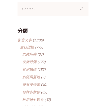
Search
for:
分類
影音文字
(1,736)
主日證道
(779)
以弗所書
(34)
使徒行傳
(122)
其他講道
(182)
創傷與醫治
(2)
哥林多後書
(40)
哥林多教會
(69)
啟示錄七教會
(37)