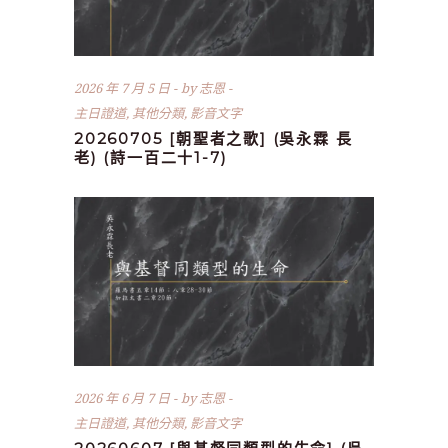
2026 年 7 月 5 日
by
志恩
主日證道
,
其他分類
,
影音文字
20260705 [朝聖者之歌] (吳永霖 長
老) (詩一百二十1-7)
2026 年 6 月 7 日
by
志恩
主日證道
,
其他分類
,
影音文字