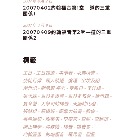
2007 年 4 月 2 日
20070402約翰福音第1堂—道的三重
關係1
2007 年 4 月 9 日
20070409約翰福音第2堂—道的三重
關係2
標籤
主日
主日證道
事奉表
以弗所書
使徒行傳
個人談道
倫理
出埃及記
創世記
劉承恩 長老
受難日
吳佳縉
吳永霖
哥林多後書
哥林多教會
啟示錄
夏令營
大祭司的禱告
天國的比喻
張肇松
慕道班
提摩太前書
教會
書卷團契
服事表
李樹家
查經
查經班
歸正神學
清教徒
禱告
禱告會
約翰壹書
約翰福音
羅馬書
聖靈