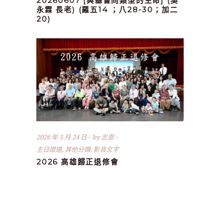
20260607 [與基督同類型的生命] (吳
永霖 長老) (羅五14 ；八28-30；加二
20)
2026 年 5 月 24 日
by
志恩
主日證道
,
其他分類
,
影音文字
2026 高雄歸正退修會