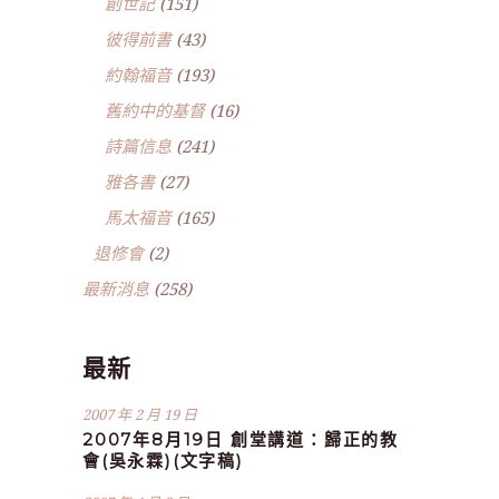
創世記
(151)
彼得前書
(43)
約翰福音
(193)
舊約中的基督
(16)
詩篇信息
(241)
雅各書
(27)
馬太福音
(165)
退修會
(2)
最新消息
(258)
最新
2007 年 2 月 19 日
2007年8月19日 創堂講道：歸正的教
會(吳永霖)(文字稿)