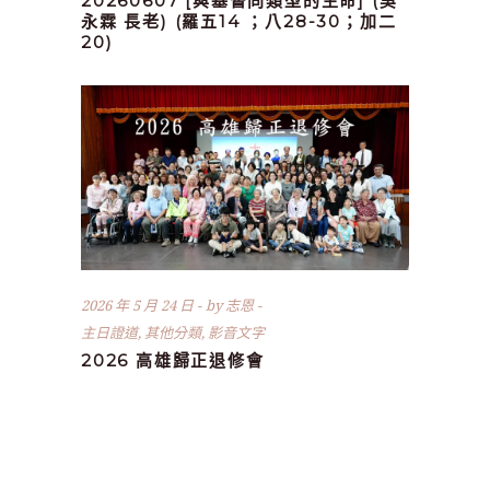
20260607 [與基督同類型的生命] (吳
永霖 長老) (羅五14 ；八28-30；加二
20)
2026 年 5 月 24 日
by
志恩
主日證道
,
其他分類
,
影音文字
2026 高雄歸正退修會