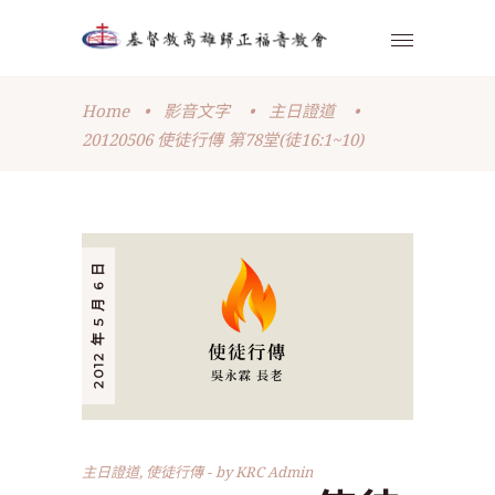
Home
•
影音文字
•
主日證道
•
20120506 使徒行傳 第78堂(徒16:1~10)
2012 年 5 月 6 日
主日證道
,
使徒行傳
by
KRC Admin