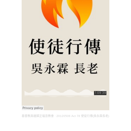
基督教高雄歸正福音教會
·
20120506 Act 78 使徒行傳(吳永霖長老)