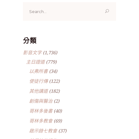
Search
for:
分類
影音文字
(1,736)
主日證道
(779)
以弗所書
(34)
使徒行傳
(122)
其他講道
(182)
創傷與醫治
(2)
哥林多後書
(40)
哥林多教會
(69)
啟示錄七教會
(37)