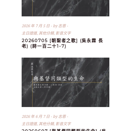
2026 年 7 月 5 日
by
志恩
主日證道
,
其他分類
,
影音文字
20260705 [朝聖者之歌] (吳永霖 長
老) (詩一百二十1-7)
2026 年 6 月 7 日
by
志恩
主日證道
,
其他分類
,
影音文字