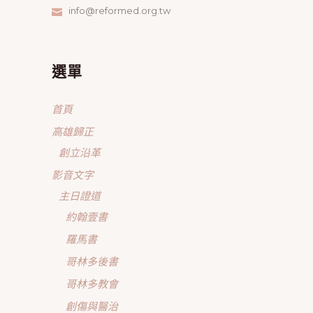
info@reformed.org.tw
選單
首頁
高雄歸正
創立沿革
影音文字
主日證道
約翰壹書
羅馬書
哥林多後書
哥林多教會
創傷與醫治