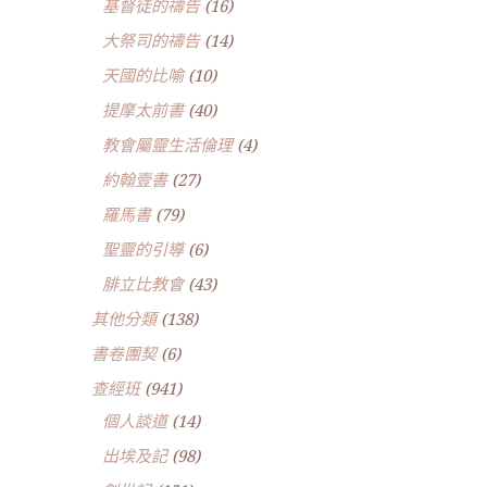
基督徒的禱告
(16)
大祭司的禱告
(14)
天國的比喻
(10)
提摩太前書
(40)
教會屬靈生活倫理
(4)
約翰壹書
(27)
羅馬書
(79)
聖靈的引導
(6)
腓立比教會
(43)
其他分類
(138)
書卷團契
(6)
查經班
(941)
個人談道
(14)
出埃及記
(98)