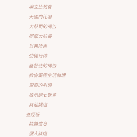
腓立比教會
天國的比喻
大祭司的禱告
提摩太前書
以弗所書
使徒行傳
基督徒的禱告
教會屬靈生活倫理
聖靈的引導
啟示錄七教會
其他講道
查經班
詩篇信息
個人談道