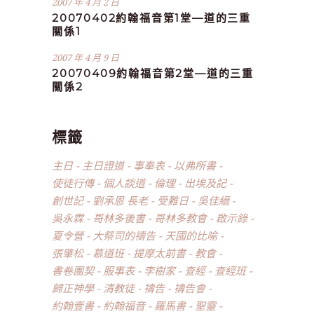
2007 年 4 月 2 日
20070402約翰福音第1堂—道的三重
關係1
2007 年 4 月 9 日
20070409約翰福音第2堂—道的三重
關係2
標籤
主日
主日證道
事奉表
以弗所書
使徒行傳
個人談道
倫理
出埃及記
創世記
劉承恩 長老
受難日
吳佳縉
吳永霖
哥林多後書
哥林多教會
啟示錄
夏令營
大祭司的禱告
天國的比喻
張肇松
慕道班
提摩太前書
教會
書卷團契
服事表
李樹家
查經
查經班
歸正神學
清教徒
禱告
禱告會
約翰壹書
約翰福音
羅馬書
聖靈