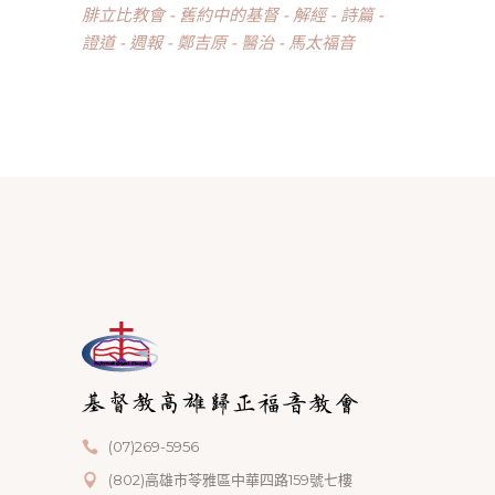
腓立比教會
舊約中的基督
解經
詩篇
證道
週報
鄭吉原
醫治
馬太福音
(07)269-5956
(802)高雄市苓雅區中華四路159號七樓