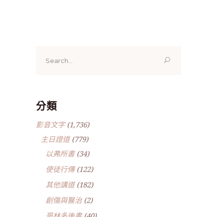
Search
for:
分類
影音文字
(1,736)
主日證道
(779)
以弗所書
(34)
使徒行傳
(122)
其他講道
(182)
創傷與醫治
(2)
哥林多後書
(40)