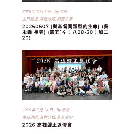
2026 年 6 月 7 日
by
志恩
主日證道
,
其他分類
,
影音文字
20260607 [與基督同類型的生命] (吳
永霖 長老) (羅五14 ；八28-30；加二
20)
2026 年 5 月 24 日
by
志恩
主日證道
,
其他分類
,
影音文字
2026 高雄歸正退修會