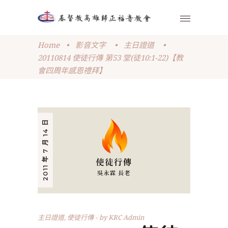
Home
•
影音文字
•
主日證道
•
20110814 使徒行傳 第53 堂(徒10:1-22)【教
會四周年感恩禮拜】
2011 年 7 月 14 日
主日證道
,
使徒行傳
by
KRC Admin