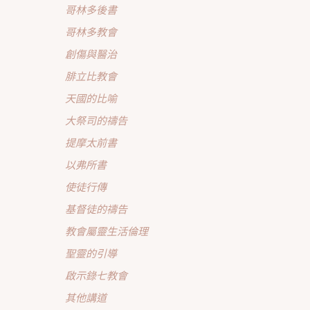
哥林多後書
哥林多教會
創傷與醫治
腓立比教會
天國的比喻
大祭司的禱告
提摩太前書
以弗所書
使徒行傳
基督徒的禱告
教會屬靈生活倫理
聖靈的引導
啟示錄七教會
其他講道