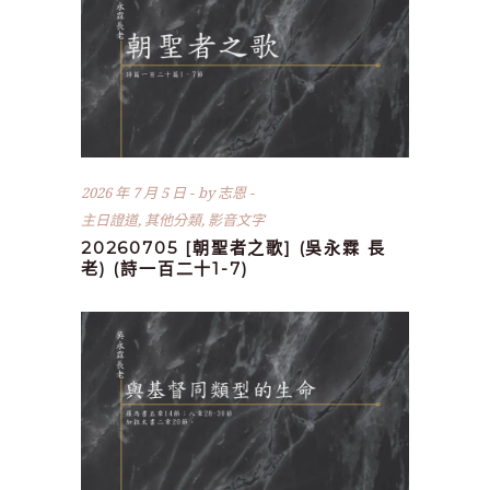
2026 年 7 月 5 日
by
志恩
主日證道
,
其他分類
,
影音文字
20260705 [朝聖者之歌] (吳永霖 長
老) (詩一百二十1-7)