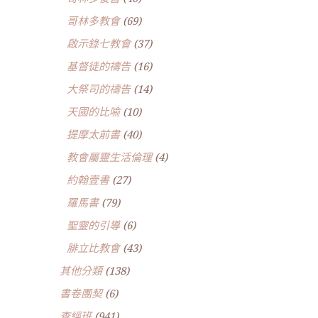
哥林多教會
(69)
啟示錄七教會
(37)
基督徒的禱告
(16)
大祭司的禱告
(14)
天國的比喻
(10)
提摩太前書
(40)
教會屬靈生活倫理
(4)
約翰壹書
(27)
羅馬書
(79)
聖靈的引導
(6)
腓立比教會
(43)
其他分類
(138)
書卷團契
(6)
查經班
(941)