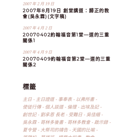
2007 年 2 月 19 日
2007年8月19日 創堂講道：歸正的教
會(吳永霖)(文字稿)
2007 年 4 月 2 日
20070402約翰福音第1堂—道的三重
關係1
2007 年 4 月 9 日
20070409約翰福音第2堂—道的三重
關係2
標籤
主日
主日證道
事奉表
以弗所書
使徒行傳
個人談道
倫理
出埃及記
創世記
劉承恩 長老
受難日
吳佳縉
吳永霖
哥林多後書
哥林多教會
啟示錄
夏令營
大祭司的禱告
天國的比喻