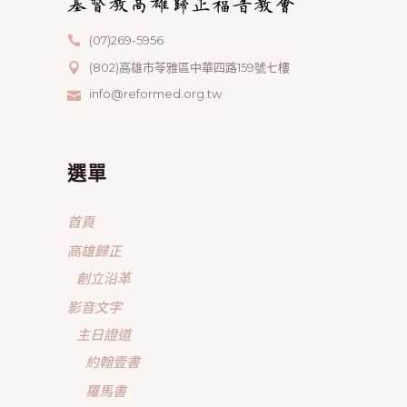
(07)269-5956
(802)高雄市苓雅區中華四路159號七樓
info@reformed.org.tw
選單
首頁
高雄歸正
創立沿革
影音文字
主日證道
約翰壹書
羅馬書