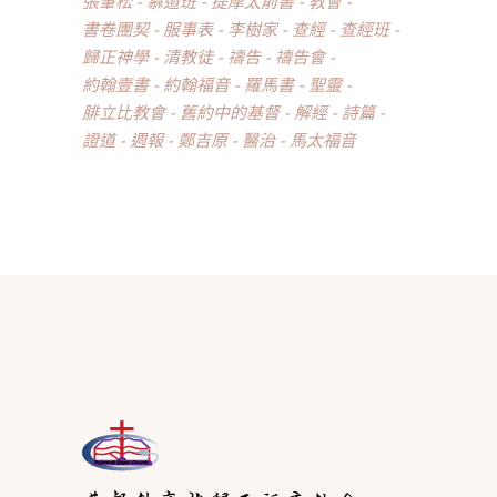
張肇松
慕道班
提摩太前書
教會
書卷團契
服事表
李樹家
查經
查經班
歸正神學
清教徒
禱告
禱告會
約翰壹書
約翰福音
羅馬書
聖靈
腓立比教會
舊約中的基督
解經
詩篇
證道
週報
鄭吉原
醫治
馬太福音