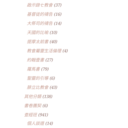
啟示錄七教會
(37)
基督徒的禱告
(16)
大祭司的禱告
(14)
天國的比喻
(10)
提摩太前書
(40)
教會屬靈生活倫理
(4)
約翰壹書
(27)
羅馬書
(79)
聖靈的引導
(6)
腓立比教會
(43)
其他分類
(138)
書卷團契
(6)
查經班
(941)
個人談道
(14)