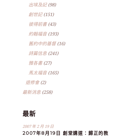
出埃及記
(98)
創世記
(151)
彼得前書
(43)
約翰福音
(193)
舊約中的基督
(16)
詩篇信息
(241)
雅各書
(27)
馬太福音
(165)
退修會
(2)
最新消息
(258)
最新
2007 年 2 月 19 日
2007年8月19日 創堂講道：歸正的教