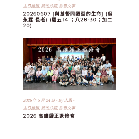
主日證道
,
其他分類
,
影音文字
20260607 [與基督同類型的生命] (吳
永霖 長老) (羅五14 ；八28-30；加二
20)
2026 年 5 月 24 日
by
志恩
主日證道
,
其他分類
,
影音文字
2026 高雄歸正退修會