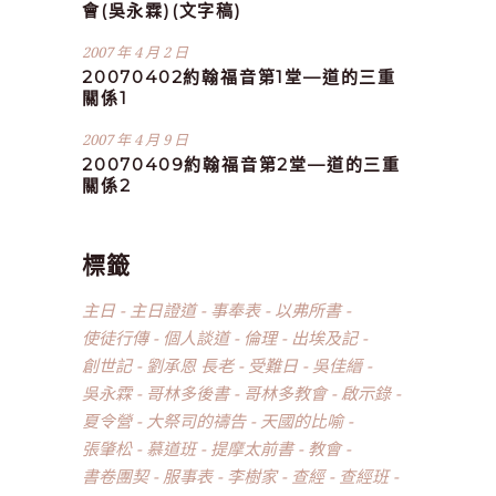
會(吳永霖)(文字稿)
2007 年 4 月 2 日
20070402約翰福音第1堂—道的三重
關係1
2007 年 4 月 9 日
20070409約翰福音第2堂—道的三重
關係2
標籤
主日
主日證道
事奉表
以弗所書
使徒行傳
個人談道
倫理
出埃及記
創世記
劉承恩 長老
受難日
吳佳縉
吳永霖
哥林多後書
哥林多教會
啟示錄
夏令營
大祭司的禱告
天國的比喻
張肇松
慕道班
提摩太前書
教會
書卷團契
服事表
李樹家
查經
查經班