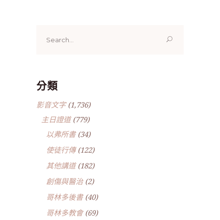
Search
for:
分類
影音文字
(1,736)
主日證道
(779)
以弗所書
(34)
使徒行傳
(122)
其他講道
(182)
創傷與醫治
(2)
哥林多後書
(40)
哥林多教會
(69)