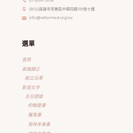
(07)269-5956
(802)高雄市苓雅區中華四路159號七樓
info@reformed.org.tw
選單
首頁
高雄歸正
創立沿革
影音文字
主日證道
約翰壹書
羅馬書
哥林多後書