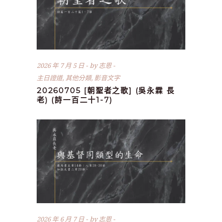
2026 年 7 月 5 日
by
志恩
主日證道
,
其他分類
,
影音文字
20260705 [朝聖者之歌] (吳永霖 長
老) (詩一百二十1-7)
2026 年 6 月 7 日
by
志恩