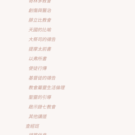
哥林多教會
創傷與醫治
腓立比教會
天國的比喻
大祭司的禱告
提摩太前書
以弗所書
使徒行傳
基督徒的禱告
教會屬靈生活倫理
聖靈的引導
啟示錄七教會
其他講道
查經班
詩篇信息