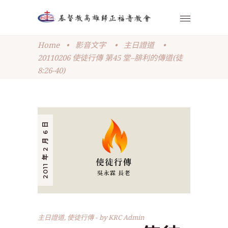
Home
•
影音文字
•
主日證道
•
20110206 使徒行傳 第45 堂–腓利的傳道(徒
8:26-40)
2011 年 2 月 6 日
主日證道
,
使徒行傳
by
KRC Admin