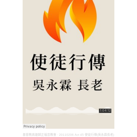
基督教高雄歸正福音教會
·
20110206 Act 45 使徒行傳(吳永霖長老)