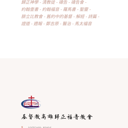
歸正神學
清教徒
禱告
禱告會
約翰壹書
約翰福音
羅馬書
聖靈
腓立比教會
舊約中的基督
解經
詩篇
證道
週報
鄭吉原
醫治
馬太福音