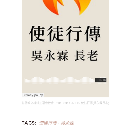
基督教高雄歸正福音教會
·
20100314 Act 15 使徒行傳(吳永霖長老)
使徒行傳
吳永霖
TAGS:
-