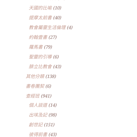
天國的比喻
(10)
提摩太前書
(40)
教會屬靈生活倫理
(4)
約翰壹書
(27)
羅馬書
(79)
聖靈的引導
(6)
腓立比教會
(43)
其他分類
(138)
書卷團契
(6)
查經班
(941)
個人談道
(14)
出埃及記
(98)
創世記
(151)
彼得前書
(43)