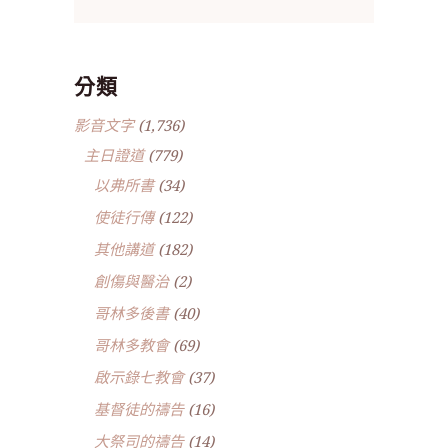
分類
影音文字
(1,736)
主日證道
(779)
以弗所書
(34)
使徒行傳
(122)
其他講道
(182)
創傷與醫治
(2)
哥林多後書
(40)
哥林多教會
(69)
啟示錄七教會
(37)
基督徒的禱告
(16)
大祭司的禱告
(14)