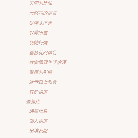
天國的比喻
大祭司的禱告
提摩太前書
以弗所書
使徒行傳
基督徒的禱告
教會屬靈生活倫理
聖靈的引導
啟示錄七教會
其他講道
查經班
詩篇信息
個人談道
出埃及記