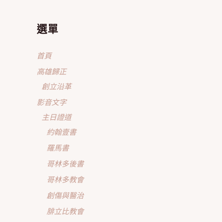
選單
首頁
高雄歸正
創立沿革
影音文字
主日證道
約翰壹書
羅馬書
哥林多後書
哥林多教會
創傷與醫治
腓立比教會