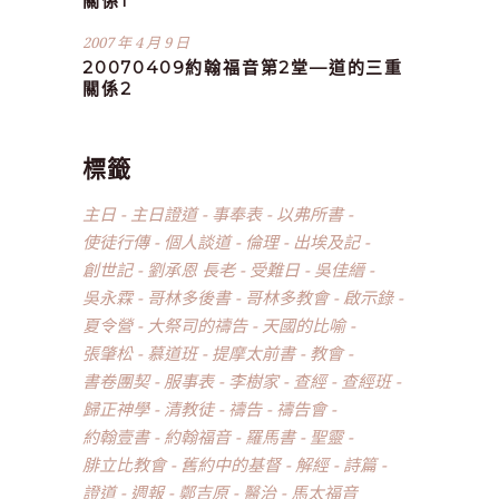
關係1
2007 年 4 月 9 日
20070409約翰福音第2堂—道的三重
關係2
標籤
主日
主日證道
事奉表
以弗所書
使徒行傳
個人談道
倫理
出埃及記
創世記
劉承恩 長老
受難日
吳佳縉
吳永霖
哥林多後書
哥林多教會
啟示錄
夏令營
大祭司的禱告
天國的比喻
張肇松
慕道班
提摩太前書
教會
書卷團契
服事表
李樹家
查經
查經班
歸正神學
清教徒
禱告
禱告會
約翰壹書
約翰福音
羅馬書
聖靈
腓立比教會
舊約中的基督
解經
詩篇
證道
週報
鄭吉原
醫治
馬太福音