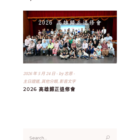
2026 年 5 月 24 日
by
志恩
主日證道
,
其他分類
,
影音文字
2026 高雄歸正退修會
Search
for: