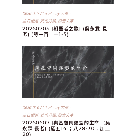
2026 年 7 月 5 日
by
志恩
主日證道
,
其他分類
,
影音文字
20260705 [朝聖者之歌] (吳永霖 長
老) (詩一百二十1-7)
2026 年 6 月 7 日
by
志恩
主日證道
,
其他分類
,
影音文字
20260607 [與基督同類型的生命] (吳
永霖 長老) (羅五14 ；八28-30；加二
20)