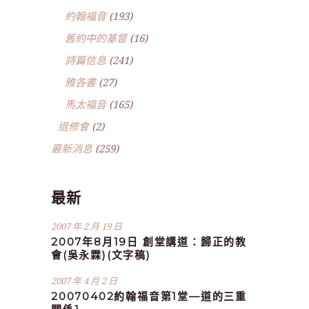
約翰福音
(193)
舊約中的基督
(16)
詩篇信息
(241)
雅各書
(27)
馬太福音
(165)
退修會
(2)
最新消息
(259)
最新
2007 年 2 月 19 日
2007年8月19日 創堂講道：歸正的教
會(吳永霖)(文字稿)
2007 年 4 月 2 日
20070402約翰福音第1堂—道的三重