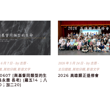
 6 月 7 日
by
志恩
2026 年 5 月 24 日
by
志恩
道
,
其他分類
,
影音文字
主日證道
,
其他分類
,
影音文字
60607 [與基督同類型的生
2026 高雄歸正退修會
(吳永霖 長老) (羅五14 ；八
30；加二20)