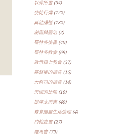
以弗所書
(34)
使徒行傳
(122)
其他講道
(182)
創傷與醫治
(2)
哥林多後書
(40)
哥林多教會
(69)
啟示錄七教會
(37)
基督徒的禱告
(16)
大祭司的禱告
(14)
天國的比喻
(10)
提摩太前書
(40)
教會屬靈生活倫理
(4)
約翰壹書
(27)
羅馬書
(79)