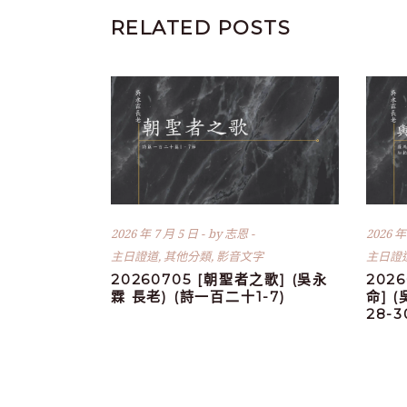
RELATED POSTS
2026 年 7 月 5 日
by
志恩
2026 年
主日證道
,
其他分類
,
影音文字
主日證
20260705 [朝聖者之歌] (吳永
202
霖 長老) (詩一百二十1-7)
命] 
28-