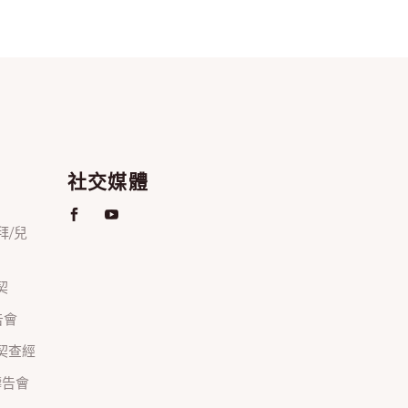
社交媒體
禮拜/兒
契
禱告會
正團契查經
間禱告會