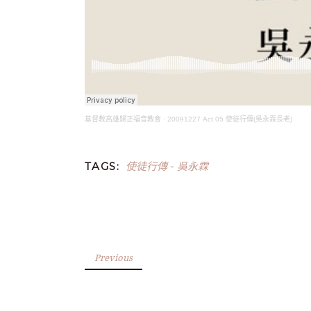
基督教高雄歸正福音教會
·
20091227 Act 05 使徒行傳(吳永霖長老)
使徒行傳
吳永霖
TAGS:
-
Previous