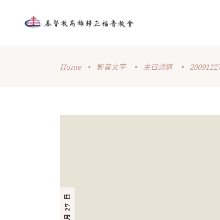
Home
•
影音文字
•
主日證道
•
200912