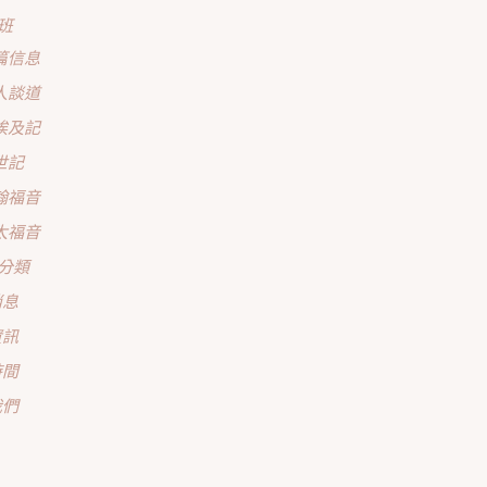
班
篇信息
人談道
埃及記
世記
翰福音
太福音
分類
消息
資訊
時間
我們