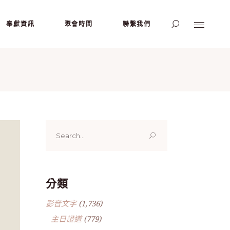
奉獻資訊
聚會時間
聯繫我們
Search
for:
分類
影音文字
(1,736)
主日證道
(779)