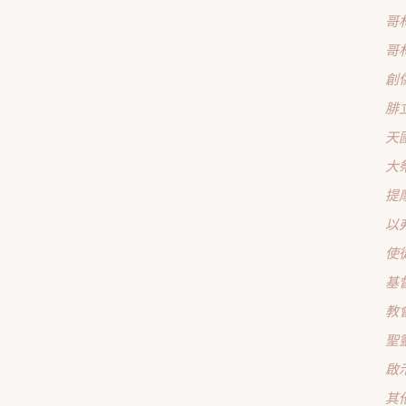
哥
哥
創
腓
天
大
提
以
使
基
教
聖
啟
其