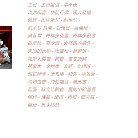
主日
主日證道
事奉表
以弗所書
使徒行傳
個人談道
倫理
出埃及記
創世記
劉承恩 長老
受難日
吳佳縉
吳永霖
哥林多後書
哥林多教會
啟示錄
夏令營
大祭司的禱告
天國的比喻
張肇松
慕道班
提摩太前書
教會
書卷團契
服事表
李樹家
查經
查經班
歸正神學
清教徒
禱告
禱告會
約翰壹書
約翰福音
羅馬書
聖靈
腓立比教會
舊約中的基督
解經
詩篇
證道
週報
鄭吉原
醫治
馬太福音