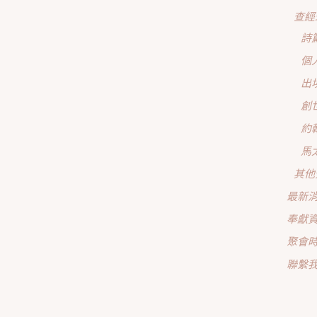
查經
詩
個
出
創
約
馬
其他
最新
奉獻
聚會
聯繫