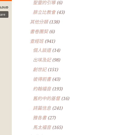
聖靈的引導
(6)
腓立比教會
(43)
其他分類
(138)
書卷團契
(6)
查經班
(941)
個人談道
(14)
出埃及記
(98)
創世記
(151)
彼得前書
(43)
約翰福音
(193)
舊約中的基督
(16)
詩篇信息
(241)
雅各書
(27)
馬太福音
(165)