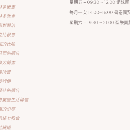
星期五 – 09:30 ~ 12:00 姐妹
林多後書
每月一次 14:00~16:00 書卷團
林多教會
星期六 – 19:30 ~ 21:00 聖樂團
傷與醫治
立比教會
國的比喻
祭司的禱告
摩太前書
弗所書
徒行傳
督徒的禱告
會屬靈生活倫理
靈的引導
示錄七教會
他講道