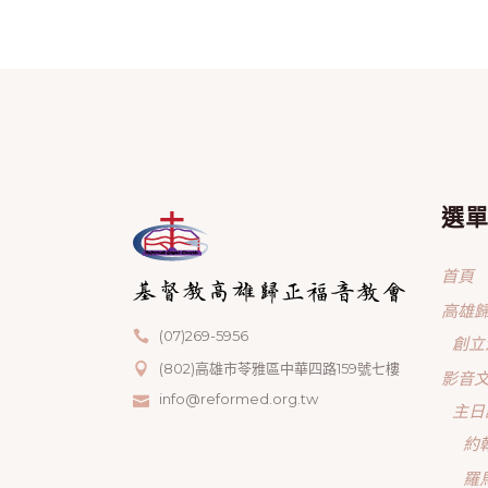
選
首頁
高雄
(07)269-5956
創立
(802)高雄市苓雅區中華四路159號七樓
影音
info@reformed.org.tw
主日
約
羅