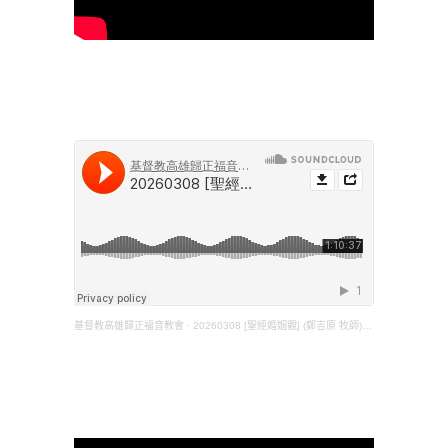
基督教高雄歸正福音教會
·
20260308 [聖經婚姻觀] (鄭吉原 牧師)(弗五25-33；創二22-24)