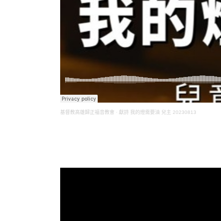
基督教高雄歸正福音教會
·
獻詩 我的燈需要油 兒主 20230813