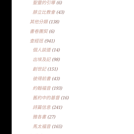
聖靈的引導
(6)
腓立比教會
(43)
其他分類
(138)
書卷團契
(6)
查經班
(941)
個人談道
(14)
出埃及記
(98)
創世記
(151)
彼得前書
(43)
約翰福音
(193)
舊約中的基督
(16)
詩篇信息
(241)
雅各書
(27)
馬太福音
(165)