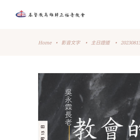
Home
•
影音文字
•
主日證道
•
202308