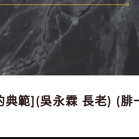
會的典範](吳永霖 長老) (腓