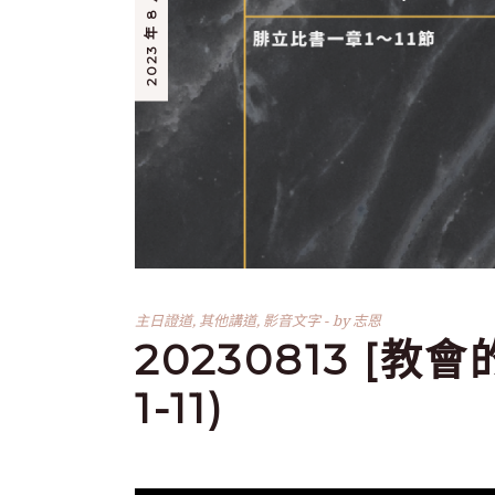
2023 年 8 月 13 日
主日證道
,
其他講道
,
影音文字
by
志恩
20230813 [教
1-11)