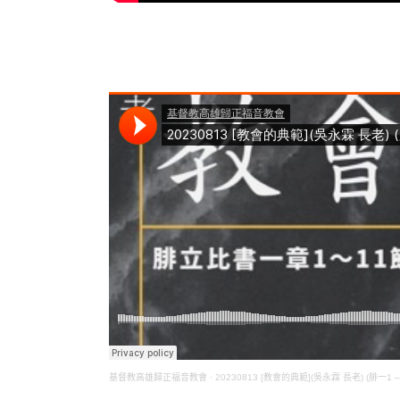
基督教高雄歸正福音教會
·
20230813 [教會的典範](吳永霖 長老) (腓一1 – 