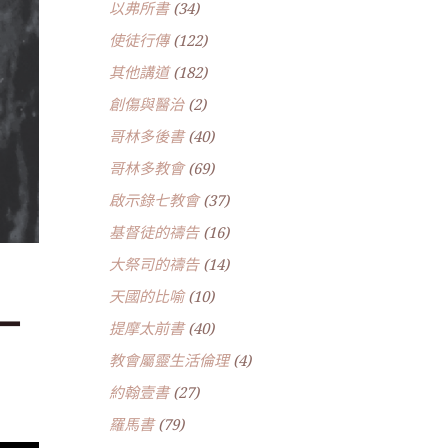
以弗所書
(34)
使徒行傳
(122)
其他講道
(182)
創傷與醫治
(2)
哥林多後書
(40)
哥林多教會
(69)
啟示錄七教會
(37)
基督徒的禱告
(16)
大祭司的禱告
(14)
天國的比喻
(10)
一
提摩太前書
(40)
教會屬靈生活倫理
(4)
約翰壹書
(27)
羅馬書
(79)