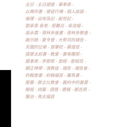
主日
主日證道
事奉表
以弗所書
使徒行傳
個人談道
倫理
出埃及記
創世記
劉承恩 長老
受難日
吳佳縉
吳永霖
哥林多後書
哥林多教會
啟示錄
夏令營
大祭司的禱告
天國的比喻
張肇松
慕道班
提摩太前書
教會
書卷團契
服事表
李樹家
查經
查經班
歸正神學
清教徒
禱告
禱告會
約翰壹書
約翰福音
羅馬書
聖靈
腓立比教會
舊約中的基督
解經
詩篇
證道
週報
鄭吉原
醫治
馬太福音