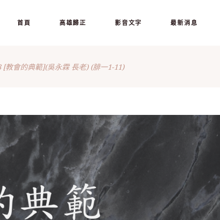
首頁
高雄歸正
影音文字
最新消息
13 [教會的典範](吳永霖 長老) (腓一1-11)