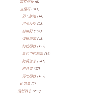
書卷團契
(6)
查經班
(941)
個人談道
(14)
出埃及記
(98)
創世記
(151)
彼得前書
(43)
約翰福音
(193)
舊約中的基督
(16)
詩篇信息
(241)
雅各書
(27)
馬太福音
(165)
退修會
(2)
最新消息
(259)