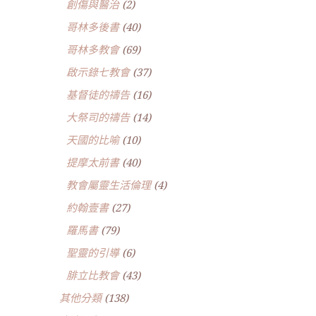
創傷與醫治
(2)
哥林多後書
(40)
哥林多教會
(69)
啟示錄七教會
(37)
基督徒的禱告
(16)
大祭司的禱告
(14)
天國的比喻
(10)
提摩太前書
(40)
教會屬靈生活倫理
(4)
約翰壹書
(27)
羅馬書
(79)
聖靈的引導
(6)
腓立比教會
(43)
其他分類
(138)