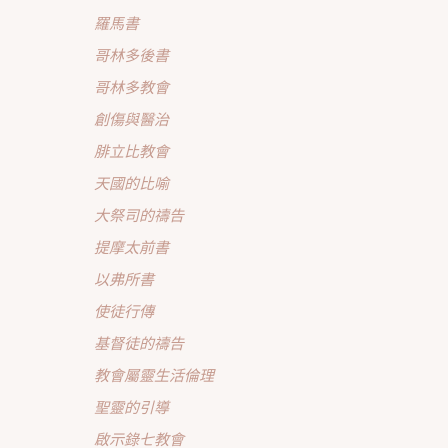
羅馬書
哥林多後書
哥林多教會
創傷與醫治
腓立比教會
天國的比喻
大祭司的禱告
提摩太前書
以弗所書
使徒行傳
基督徒的禱告
教會屬靈生活倫理
聖靈的引導
啟示錄七教會