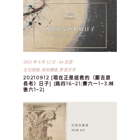
2021 年 9 月 12 日
by
志恩
主日證道
,
其他講道
,
影音文字
20210912 [現在正是拯救的（鄭吉原
長老）日子] (路四16~21;賽六一1~3;林
後六1~2)