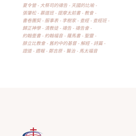
夏令營
大祭司的禱告
天國的比喻
張肇松
慕道班
提摩太前書
教會
書卷團契
服事表
李樹家
查經
查經班
歸正神學
清教徒
禱告
禱告會
約翰壹書
約翰福音
羅馬書
聖靈
腓立比教會
舊約中的基督
解經
詩篇
證道
週報
鄭吉原
醫治
馬太福音