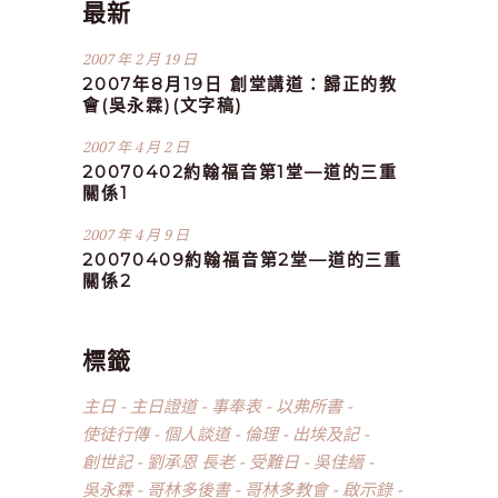
最新
2007 年 2 月 19 日
2007年8月19日 創堂講道：歸正的教
會(吳永霖)(文字稿)
2007 年 4 月 2 日
20070402約翰福音第1堂—道的三重
關係1
2007 年 4 月 9 日
20070409約翰福音第2堂—道的三重
關係2
標籤
主日
主日證道
事奉表
以弗所書
使徒行傳
個人談道
倫理
出埃及記
創世記
劉承恩 長老
受難日
吳佳縉
吳永霖
哥林多後書
哥林多教會
啟示錄