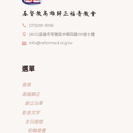
(07)269-5956
(802)高雄市苓雅區中華四路159號七樓
info@reformed.org.tw
選單
首頁
高雄歸正
創立沿革
影音文字
主日證道
約翰壹書