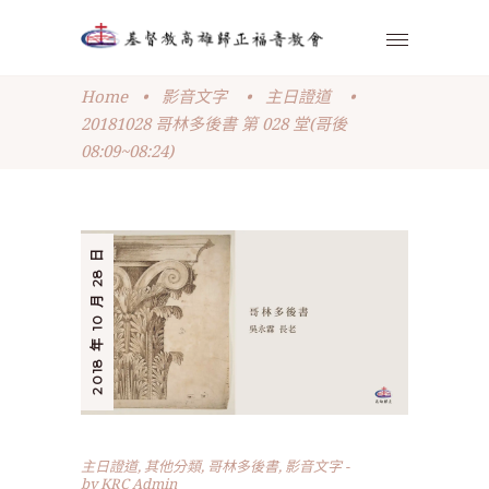
Home
•
影音文字
•
主日證道
•
20181028 哥林多後書 第 028 堂(哥後
08:09~08:24)
2018 年 10 月 28 日
主日證道
,
其他分類
,
哥林多後書
,
影音文字
by
KRC Admin