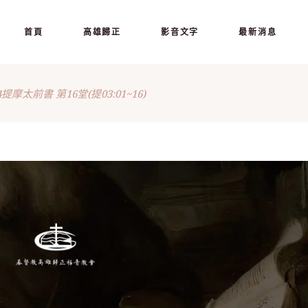
首頁
高雄歸正
影音文字
最新消息
24提摩太前書 第16堂(提03:01~16)