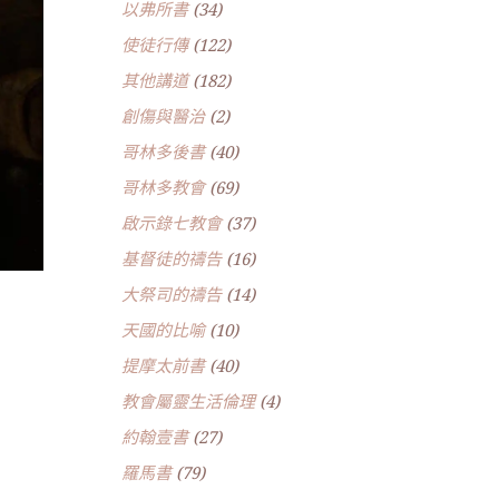
以弗所書
(34)
使徒行傳
(122)
其他講道
(182)
創傷與醫治
(2)
哥林多後書
(40)
哥林多教會
(69)
啟示錄七教會
(37)
基督徒的禱告
(16)
大祭司的禱告
(14)
天國的比喻
(10)
)
提摩太前書
(40)
教會屬靈生活倫理
(4)
約翰壹書
(27)
羅馬書
(79)