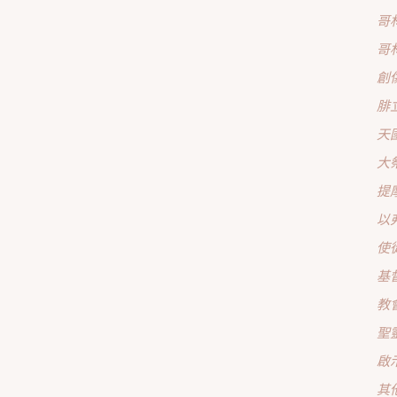
哥
哥
創
腓
天
大
提
以
使
基
教
聖
啟
其