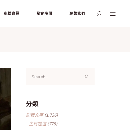
奉獻資訊
聚會時間
聯繫我們
Search
for:
分類
影音文字
(1,736)
主日證道
(779)