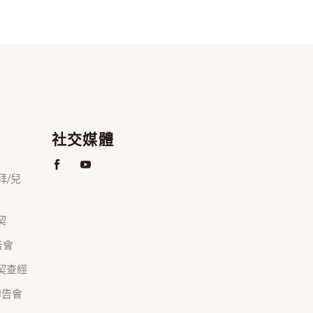
社交媒體
禮拜/兒
契
禱告會
正團契查經
間禱告會