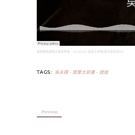
基督教高雄歸正福音教會
·
20130324 提摩太前書(吳永霖長老)16
吳永霖
提摩太前書
證道
TAGS:
-
-
Previous