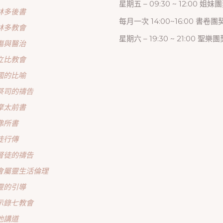
星期五 – 09:30 ~ 12:00 姐妹
林多後書
每月一次 14:00~16:00 書卷團
林多教會
星期六 – 19:30 ~ 21:00 聖樂團
傷與醫治
立比教會
國的比喻
祭司的禱告
摩太前書
弗所書
徒行傳
督徒的禱告
會屬靈生活倫理
靈的引導
示錄七教會
他講道