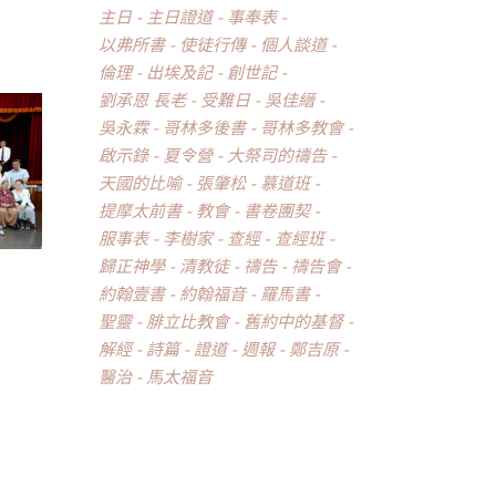
主日
主日證道
事奉表
以弗所書
使徒行傳
個人談道
倫理
出埃及記
創世記
劉承恩 長老
受難日
吳佳縉
吳永霖
哥林多後書
哥林多教會
啟示錄
夏令營
大祭司的禱告
天國的比喻
張肇松
慕道班
提摩太前書
教會
書卷團契
服事表
李樹家
查經
查經班
歸正神學
清教徒
禱告
禱告會
約翰壹書
約翰福音
羅馬書
聖靈
腓立比教會
舊約中的基督
解經
詩篇
證道
週報
鄭吉原
醫治
馬太福音