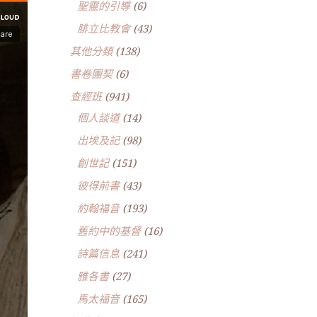
聖靈的引導
(6)
腓立比教會
(43)
其他分類
(138)
書卷團契
(6)
查經班
(941)
個人談道
(14)
出埃及記
(98)
創世記
(151)
彼得前書
(43)
約翰福音
(193)
舊約中的基督
(16)
詩篇信息
(241)
雅各書
(27)
馬太福音
(165)