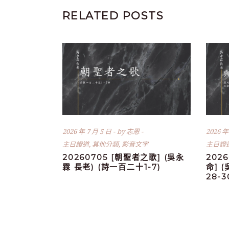
RELATED POSTS
2026 年 7 月 5 日
by
志恩
2026 年
主日證道
,
其他分類
,
影音文字
主日證
20260705 [朝聖者之歌] (吳永
202
霖 長老) (詩一百二十1-7)
命] 
28-