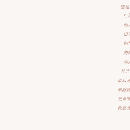
查經
詩
個
出
創
約
馬
其他
最新
奉獻
聚會
聯繫