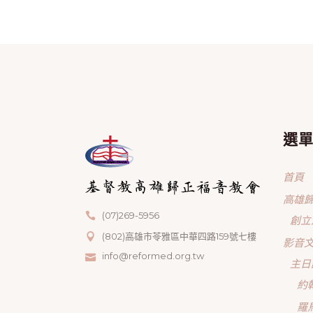
選
首頁
高雄
(07)269-5956
創立
(802)高雄市苓雅區中華四路159號七樓
影音
info@reformed.org.tw
主日
約
羅