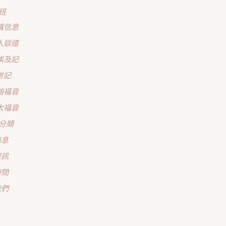
班
篇信息
人談道
埃及記
世記
翰福音
太福音
分類
消息
資訊
時間
我們