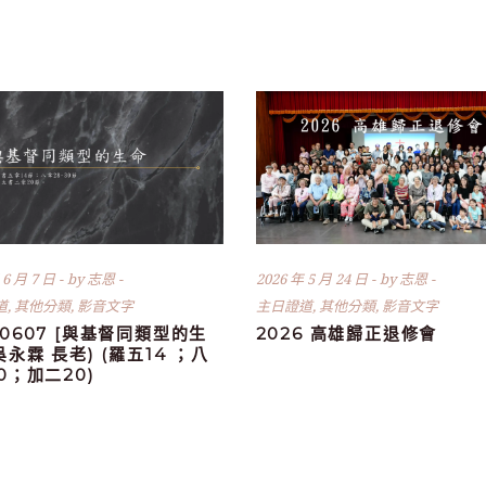
 6 月 7 日
by
志恩
2026 年 5 月 24 日
by
志恩
道
,
其他分類
,
影音文字
主日證道
,
其他分類
,
影音文字
60607 [與基督同類型的生
2026 高雄歸正退修會
(吳永霖 長老) (羅五14 ；八
30；加二20)