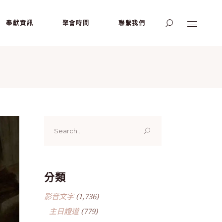
奉獻資訊
聚會時間
聯繫我們
Search
for:
分類
影音文字
(1,736)
主日證道
(779)